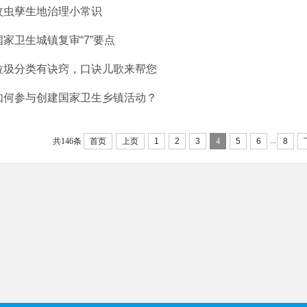
蚊虫孳生地治理小常识
国家卫生城镇复审“7”要点
垃圾分类有诀窍，口诀儿歌来帮您
如何参与创建国家卫生乡镇活动？
...
共146条
首页
上页
1
2
3
4
5
6
8