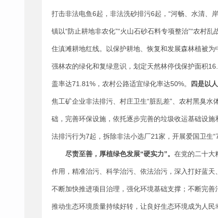
打击非法电鱼6起，非法洗砂排污6起，“河畅、水清、
镇以“防止耕地非农化”“火山石砂石料专项整治”“农村
住滇滩耕地红线。以保护耕地、恢复和发展森林植被为中心
强林农的绿化和复绿意识，划定天然林停伐保护面积16.
盖率达71.81%，农村公路适宜绿化率达50%。
四是以人
焦工矿企业非法排污、村庄卫生“脏乱差”、农村黑臭
础，完善环保设施，依托逐步完善的垃圾收运基础设施和
法排污行为7起，拆除非法小选厂21家，开展爱国卫生“
尽责至善，厚植绿色发展“硬实力”
。
在党的二十大
作用，精准治污、科学治污、依法治污，深入打好蓝天
不断加快推进项目治理，强化环境基础支撑；不断完善
推动生态环境质量持续好转，让良好生态环境成为人民