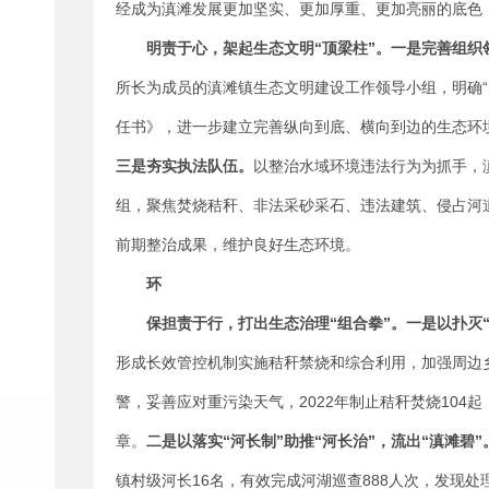
经成为滇滩发展更加坚实、更加厚重、更加亮丽的底色
明责于心，架起生态文明“顶梁柱”。
一是完善组织
所长为成员的滇滩镇生态文明建设工作领导小组，明确“
任书》，进一步建立完善纵向到底、横向到边的生态环
三是夯实执法队伍。
以整治水域环境违法行为为抓手，
组，聚焦焚烧秸秆、非法采砂采石、违法建筑、侵占河
前期整治成果，维护良好生态环境。
环
保担责于行，打出生态治理“组合拳”
。
一是以扑灭“
形成长效管控机制实施秸秆禁烧和综合利用，加强周边
警，妥善应对重污染天气，2022年制止秸秆焚烧104
章。
二是以落实“河长制”助推“河长治”，流出“滇滩碧”
镇村级河长16名，有效完成河湖巡查888人次，发现处