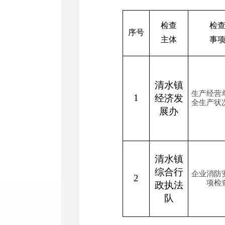
检查
检
序号
主体
事
清水镇
生产经营
1
经济发
全生产状
展办
清水镇
综合行
企业消防
2
项检
政执法
队