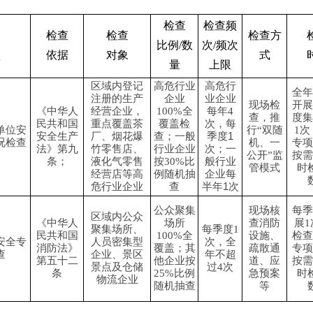
检查
检查频
查
检查
检查
检查方
比例
/数
次/频次
项
依据
对象
式
量
上限
区域内登记
高危行业
高危行
全年
注册的生产
企业
业企业
现场检
开展
《中华人
经营企业，
100%全
每年4
查，推
度集
民共和国
重点覆盖
茶
覆盖检
次，
每
单位安
行“双随
1次
安全生产
厂
、烟花爆
查；一般
季度
1
况检查
机、一
专项
法》第九
竹零售店、
行业企业
次；
一
公开”监
按需
条；
液化气零售
按30%比
般行业
管模式
时
经营店等高
例随机抽
企业每
危行业企业
查
半
年
1
次
公众聚集
现场核
每季
区域内公众
《中华人
场所
查消防
展
聚集场所、
每季度1
民共和国
100%全
设施、
检查
安全专
人员密
集型
次，全
消防法》
覆盖；其
疏散通
专项
查
企业、
景区
年不超
第五十二
他企业按
道、应
按需
景点
及仓
储
过4
次
条
25%比例
急预案
时
物流企业
随机抽查
等