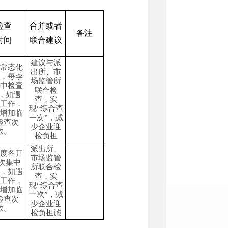
检查
合并或者
备注
时间
联合建议
建议与派
常态化
出所
、市
，每季
场监管所
中检查
联合检
，
如遇
查，实
工作，
现“综合查
增加临
一次”，减
检查次
少企业迎
数。
检负担
派出所
、
度
各开
市场监管
1次集中
所
联合检
，
如遇
查，实
工作，
现“综合查
增加临
一次”，减
检查次
少企业迎
数。
检负担
施