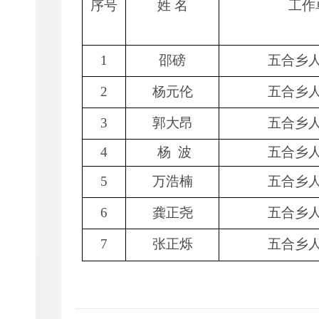
序号
姓 名
工作
1
邵磅
五合乡
2
杨元伦
五合乡
3
郭大昂
五合乡
4
杨 波
五合乡
5
万浩楠
五合乡
6
龚正尧
五合乡
7
张正烁
五合乡