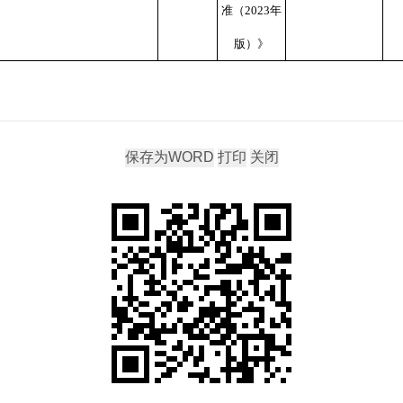
准（
2023
年
版）》