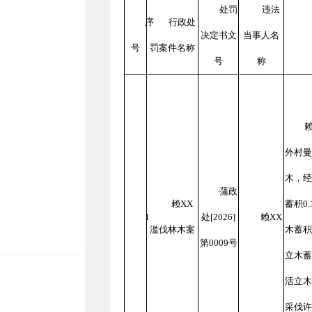
处罚
违法
序
行政处
决定书文
当事人名
号
罚案件名称
号
称
赖
外村曼
木，经
蒲政
赖XX
蓄积0
1
处[2026]
赖XX
滥伐林木案
木蓄积
第0009号
立木蓄
活立木
采伐许