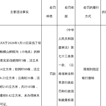
处罚
处罚依
处罚的履行
主要违法事实
的
种类
据
方式
《中华
人民共和国
XX于2026年1月13日采伐了坝
森林法》第
帕横山蚂蝗沟（小地名）的林
七十三条第
查实采伐硬阔叶5株，活立木
一款、《云
.14立方米；软阔叶69株，活立
限期到指定
罚款
南省林业和
6.23立方米；云南松31株，活
银行缴纳
草原行政处
积2.05立方米，共计105株，
罚和行政强
蓄积8.42立方米。未办理林木
制裁量权基
可证。