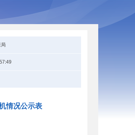
康局
57:49
随机情况公示表