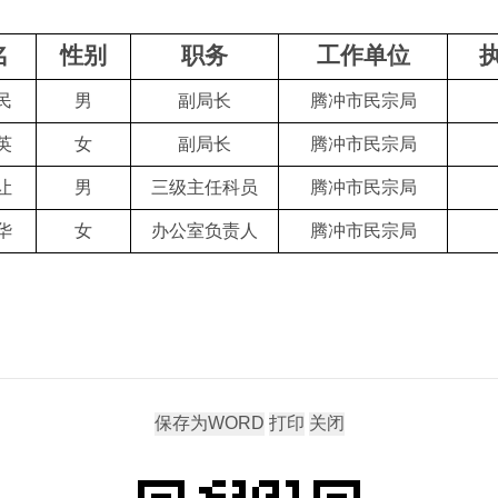
名
性别
职务
工作单位
民
男
副局长
腾冲市民宗局
英
女
副局长
腾冲市民宗局
让
男
三
级主任科员
腾冲市民宗局
华
女
办公室负责人
腾冲市民宗局