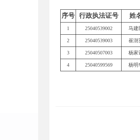
序号
行政执法证号
姓
1
25040539002
马建
2
25040539003
崔澍
3
25040507003
杨家
4
25040599569
杨明