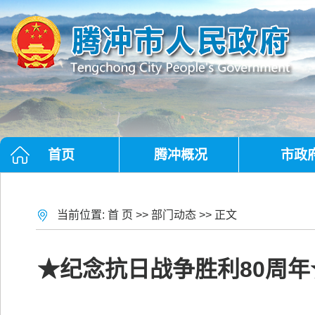
首页
腾冲概况
市政
当前位置:
首 页
>>
部门动态
>> 正文
★纪念抗日战争胜利80周