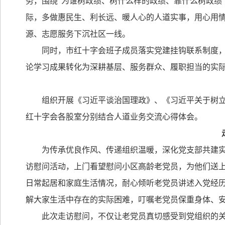
务，围绕
“
为谁树政绩、树什么样的政绩、靠什么树政绩
际，多做惠民生、利长远、暖人心的人道实事，用心用
源、志愿服务下沉社区一线。
同时，市红十字会班子成员落实党建挂钩联系制度
论学习成果转化为深耕基层、服务群众、履职担当的实
组织开展《习近平谈治国理政》、《习近平关于树
红十字会各股室分别结合人道业务交流心得体会。
为传承优良作风、传递组织温暖，深化党支部共建
访慰问活动，上门看望慰问小区高龄老党员，为他们送
日常起居和家庭生活情况，耐心倾听老党员讲述入党经
解大家生活中存在的实际困难，叮嘱老党员保重身体、
此次走访慰问，不仅让老党员真切感受到党组织的