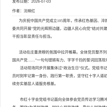
发布日期：2026-07-03
作者：沈映红
为庆祝中国共产党成立
105
周年，传承红色基因、淬
委共同开展
“
党的光辉照边疆，边疆人民心向党
”
结对共
干担当彰显责任与担当。
活动在庄重肃穆的氛围中拉开帷幕。全体党员整齐列
国共产党
……”
一句句铿锵有力、字字千钧的誓词回荡现
活动现场同步开展集体过
“
政治生日
”
仪式。党组书
员时刻牢记第一身份、践行第一职责，坚守红十字人道
续夯实基层人道服务根基。
市红十字会党组书记面向全体参会党员传达学习腾