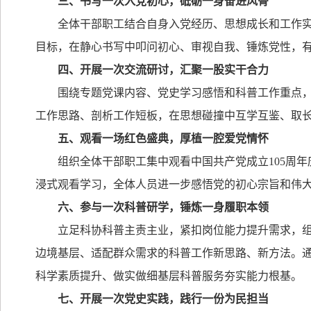
三、书写一次入党初心，砥砺一身奋进风骨
全体干部职工结合自身入党经历、思想成长和工作
目标，在静心书写中叩问初心、审视自我、锤炼党性，
四、开展一次交流研讨，汇聚一股实干合力
围绕专题党课内容、党史学习感悟和科普工作重点
工作思路、剖析工作短板，在思想碰撞中互学互鉴、取
五、观看一场红色盛典，厚植一腔爱党情怀
组织全体干部职工集中观看中国共产党成立
105
周年
浸式观看学习，全体人员进一步感悟党的初心宗旨和伟
六、参与一次科普研学，锤炼一身履职本领
立足科协科普主责主业，紧扣岗位能力提升需求，
边境基层、适配群众需求的科普工作新思路、新方法。
科学素质提升、做实做细基层科普服务夯实能力根基。
七、开展一次党史实践，践行一份为民担当