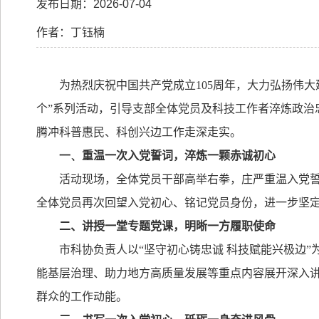
发布日期：2026-07-04
作者：丁钰楠
为热烈庆祝中国共产党成立
105
周年，大力弘扬伟大
个
”
系列活动，
引导支部全体党员及科技工作者淬炼政治
腾冲科普惠民、科创兴边工作走深走实。
一、
重温一次入党誓词，淬炼一颗赤诚初心
活动现场，全体党员干部高举右拳，庄严重温入党
全体党员再次回望入党初心、铭记党员身份，进一步坚
二、讲授一堂专题党课，明晰一方履职使命
市科协负责人以
“
坚守初心铸忠诚 科技赋能兴极边
”
能基层治理、助力地方高质量发展等重点内容展开深入
群众的工作动能。