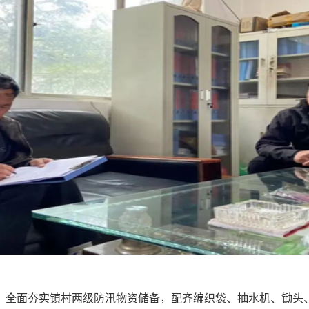
则，全面夯实镇村两级防汛物资储备，配齐编织袋、抽水机、锄头