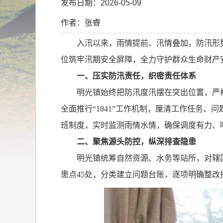
发布日期：2026-05-09
作者：张睿
入汛以来，雨情提前、汛情叠加，防汛形
位筑牢汛期安全屏障，全力守护群众生命财产
一、压实防汛责任，织密责任体系
明光镇始终把防汛度汛摆在突出位置，严
全面推行“
1841
”工作机制，厘清工作任务、问
班制度，实时监测雨情水情，确保调度有力、
二、聚焦源头防控，纵深排查隐患
明光镇统筹自然资源、水务等站所，对辖
患点
45
处，分类建立问题台账，逐项明确整改