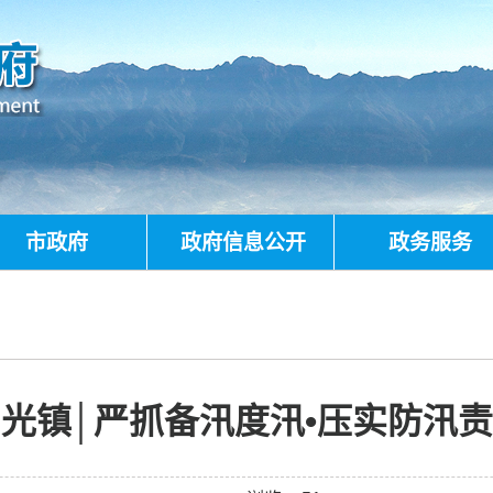
市政府
政府信息公开
政务服务
光镇│严抓备汛度汛•压实防汛