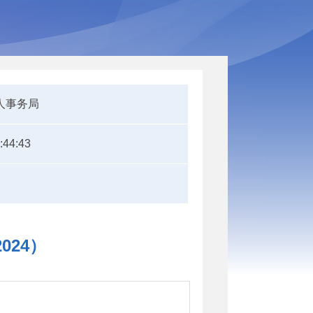
人事务局
:44:43
24）