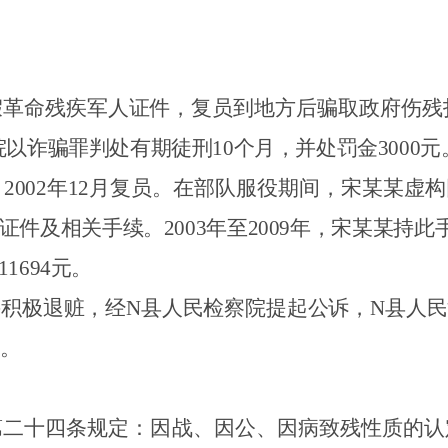
假革命残疾军人证件，复员到地方后骗取政府伤残
院以诈骗罪判处有期徒刑
10
个月，并处罚金
3000
元
，
2002
年
12
月复员。在部队服役期间，宋某某虚构
证件及相关手续。
2003
年至
2009
年，宋某某持此
11694
元。
并积极退赃，经
N县人民检察院提起公诉，
N
县人民
。
第二十四条规定：因战、因公、因病致残性质的认