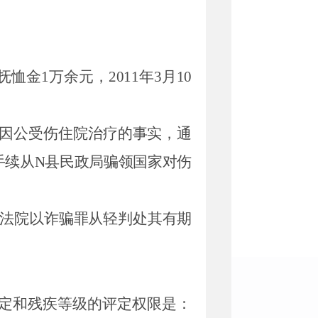
抚恤金
1万余元，
2011
年
3
月
10
。
因公受伤住院治疗的事实，通
手续从
N
县民政局骗领国家对伤
法院以诈骗罪从轻判处其有期
定和残疾等级的评定权限是：