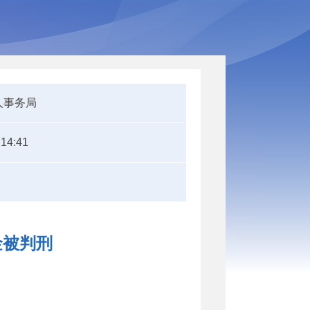
人事务局
:14:41
金被判刑
刑