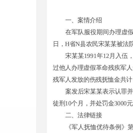
一、案情介绍
在军队服役期间办理虚
日，
H
省
N
县农民宋某某被法
宋某某
1991年
12
月入伍
过他人办理虚假革命残疾军人
残军人发放的伤残抚恤金共计
案发后宋某某表示认罪
徒刑
10
个月，并处罚金
3000
元
二、法律链接
《军人抚恤优待条例》