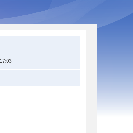
:17:03
）