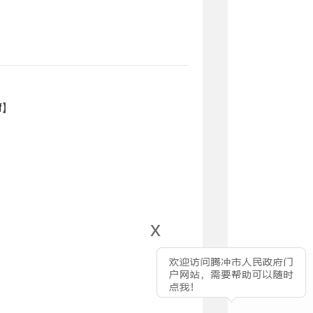
f
】
x