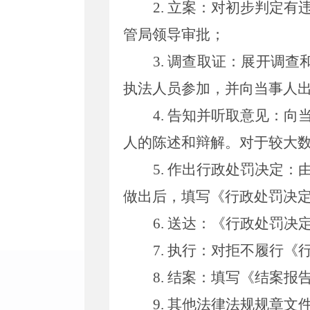
2.
立案：
对初步判定有
管局领导审批；
3.
调查取证：
展开调查
执法人员参加，并向当事人
4.
告知并听取意见：
向
人的陈述和辩解。对于较大
5.
作出行政处罚决定：
做出后，填写《行政处罚决
6.
送达：
《行政处罚决
7.
执行：
对拒不履行《
8.
结案：
填写《结案报
9.
其他法律法规规章文