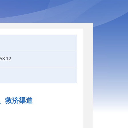
:58:12
项、救济渠道