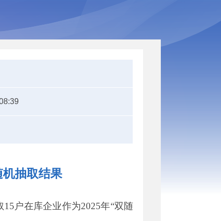
08:39
随机抽取结果
取
1
5
户在库企业作为
202
5
年
“
双随