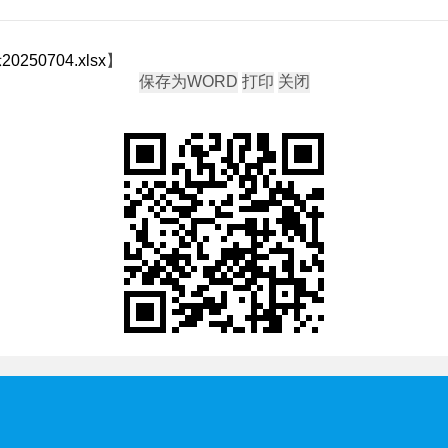
0704.xlsx
】