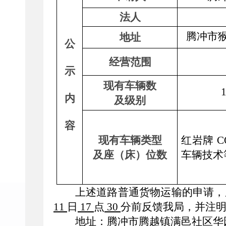
法人
腾冲市
地址
公
经营范围
示
现有
车辆数
内
及级别
容
现有
车辆类型
红岩牌 C
及座（床）位数
车辆技术
上述道路
普通
货物运输的申请，
11
日
17
点
30
分前反馈我局，并注
地址：
腾冲市腾越镇满邑社区华