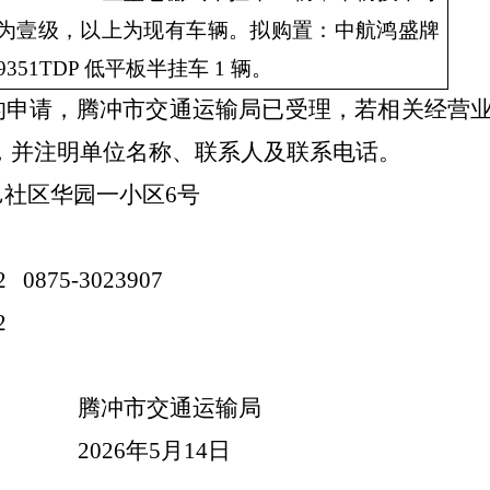
为壹级，以上为现有车辆。
拟购置：
中航鸿盛牌
9351TDP 低平板半挂车 1 辆。
的申请，腾冲市
交通运输局
已受理，若相关经营
，并注明单位名称、联系人及联系电话。
邑社区华园
一
小区
6号
2
0875-3023907
2
腾冲市
交通运输局
2026
年
5
月
14
日