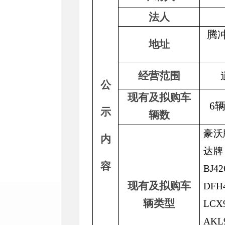
法人
腾
地址
经营范围
公
现有
及拟购
车
6
示
辆数
豪沃
内
达牌
容
BJ
现有
及拟购
车
DF
辆类型
LC
AKL