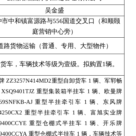
吴金盛
冲市中和镇富源路与556国道交叉口（和顺颐
庭营销中心旁）
道路货物运输
（
普通、专用、大型物件
）
辆
货车
，车辆技术等级为
壹级
。
拟购置1辆。
牌 ZZ3257N414MD2重型自卸货车 1 辆、军郓畅
 XSQ9401TJZ 重型集装箱半挂车 1 辆、欧曼牌
4269SNFKB-AJ 重型半挂牵引车 1 辆、东风牌
H4250CX2 重型半挂牵引车 1 辆、富旭实业牌
X9400CCYE 重型仓棚式半挂车 1 辆、开乐牌
9400CCYA 重型仓棚式半挂车 1 辆，
车辆技术等