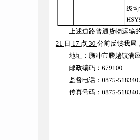
级均
HSY
上述道路
普通
货物运输
21
日
17
点
30
分前反馈我局
地址：
腾冲市腾越镇满
邮政编码：679100
监督电话：
0875-518340
传真号码：
0875-518340