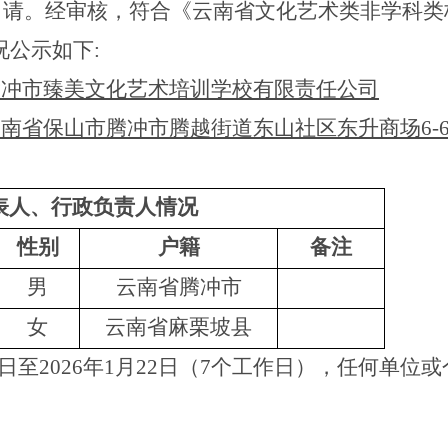
申请
。经审核，符合
《云南省文化艺术类非学科类
况公示如下
:
腾冲市臻美文化艺术培训学校有限责任公司
云南省保山市腾冲市腾越街道东山社区东升商场
6-
表人、行政负责人情况
性别
户籍
备注
男
云南省腾冲市
女
云南省麻栗坡县
日至
2026
年
1
月
22
日（
7
个工作日），任何
单位或