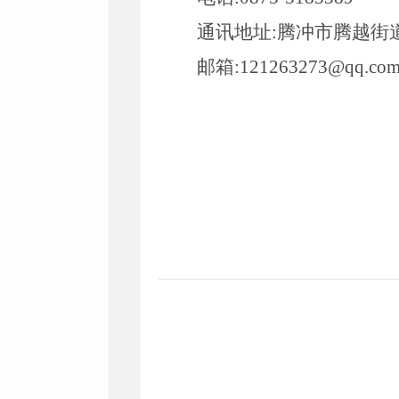
通讯地址
:
腾冲市腾越街
邮箱
:
121263273@qq.co