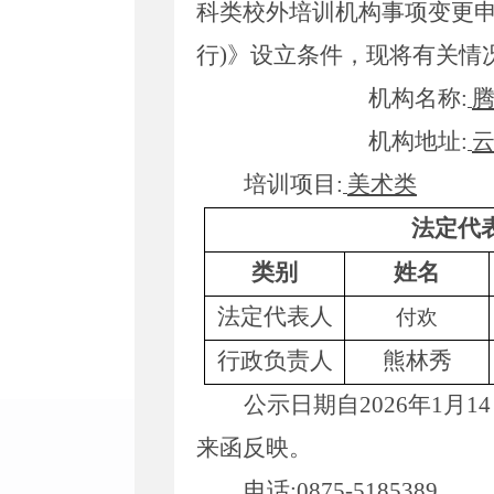
科类
校外培训机构
事项
变更
行
)
》
设立条件，现将有关情
机构名称
:
机构地址
:
培训项目
:
美术类
法定代
类别
姓名
法定代表人
付欢
行政负责人
熊林秀
公示
日期自
2026
年
1
月
14
来函反映
。
电话
:
0875-5185389