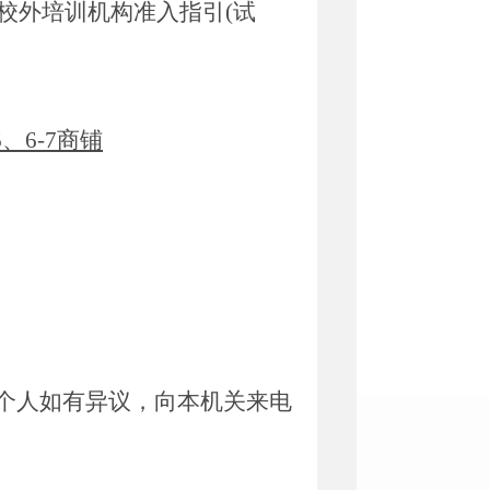
校外培训机构准入指引
(
试
6
、
6-7
商铺
个人如有异议，向本机关来电