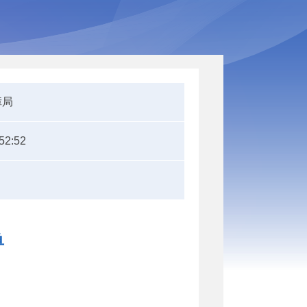
障局
52:52
单