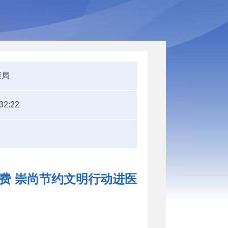
康局
32:22
浪费 崇尚节约文明行动进医