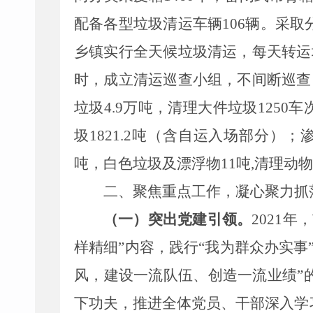
配备各型垃圾清运车辆
106辆
。采取
乡镇
实行全天候垃圾清运，
每天转运
时，成立
清运巡查
小组，
不间断巡查
垃圾
4.9
万吨，清理大件垃圾
1250
车
圾
1821.2
吨（含自运入场部分）；
吨，白色垃圾及漂浮物
11
吨,清理动
二、
聚焦重点工作，凝心聚力抓
（
一
）
突出党建引领。
2021
样精细”内容，践行“我为群众办实
风，建设一流队伍、创造一流业绩”
下功夫，
推进全体党员、干部深入学