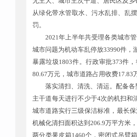
无主犬、城市主次干道、居民区及乡
从绿化带水管取水、污水乱排、乱
罚。
2021年上半年共受理各类城市管理
城市问题为机动车乱停放33990件，游
暴露垃圾1803件。行政审批373件
80.67万元，城市道路占用收费17.8
落实清扫、清洗、清运。
配备各
主干道每天进行不少于4次的机扫和
城市道路实行三级保洁标准，最长保
机械化清扫面积达到206.9万平方米，
两分类
果皮箱
1460
个，
密闭式
吊臂