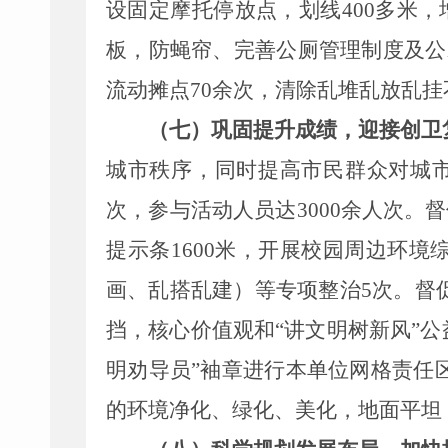
设固定摩托停放点，划线400多米
板，防蝇帘、完善公厕管理制度及公
流动摊点70余次，清除乱堆乱放乱挂
（七）巩固提升成绩，迎接创卫
城市秩序，同时
提高市民群众对城
次，参与活动人员达3000余人次。督
提示条1600米，开展校园周边环境
画、乱搭乱建）
等专项整治5次。
督
挡，核心价值观和“讲文明树新风”公
明劝导员”袖章进行本单位网格责任
的
环境净化、绿化、美化，地面平坦