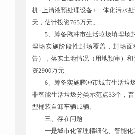
机
+
上清
液预
处理设备+一体化污水处
天
，估计投资
765万元
。
5、筹备腾冲市生活垃圾填埋场
埋场实施阶段性封场覆盖，封场面
告
）
，落实土地情况
（
用地
预审）和
资2900万元。
6、筹备实施腾冲市城市生活垃
非智能生活垃圾分类示范点33个，普
型桶装自卸车辆12辆。
三、存在问题
一是
城市化管理精细化、智能化