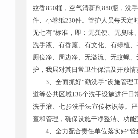
蚊香850桶，空气清新剂880瓶，洗手液
件、小卷纸230件。管护人员每天
无
七
有”标准，即：无粪便、无臭味
洗手液、有香薰、有文化、有绿植、
厕位净、周边净、无溢流、无蚊蝇、
护，
我局
对其日常卫生保洁及开放情
3、
全面抓好“勤洗手”设施管理
道等公共区域
136
个洗手设施进行日
洗手液、七步洗手法宣传标识等。严
查和管理，确保设施干净整洁、功能
4、全力配合责任单位落实好“管