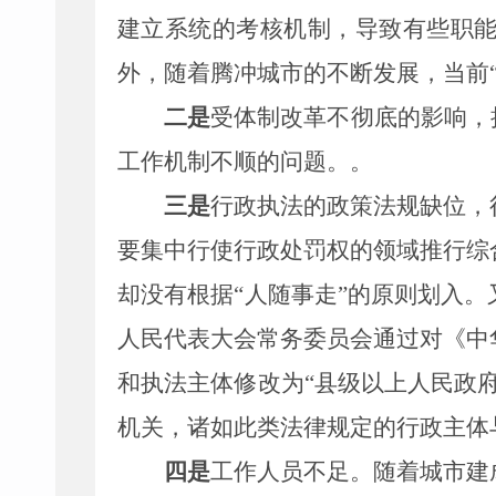
建立系统的考核机制，导致有些职
外，随着腾冲城市的不断发展，当前
二是
受体制改革不彻底的影响，
工作机制不顺的问题。
。
三是
行政
执法
的政策
法规
缺位，
要集中行使行政处罚权的领域推行综
却没有根据“人随事走”的原则划入。
人民代表大会常务委员会通过对《中
和执法主体修
改
为“县级以上人民政
机关，
诸如此类法律规定的行政主体
四是
工作人员不足。随着
城市建