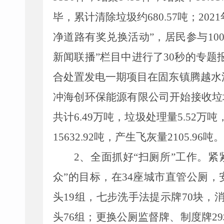
毕，累计清除垃圾约680.57吨；2021
净道路有奖兑换活动”
，
居民参与
1
0
新闻联播”栏目中进行了30秒的专题报
合处置发电
一期项目在固东镇腾越水
冲海创环保能源有限公司
开始接收垃
共计6.49万吨，垃圾处理量5.52万吨，
15632.92吨，产生飞灰量2105.96吨
2、
全面抓好“扫厕所”工作。
众”的目标，在3
4
座城市直管公厕，安
头19组，七步洗手法提示牌70块，
头76组；更换公厕监督牌、制度牌29