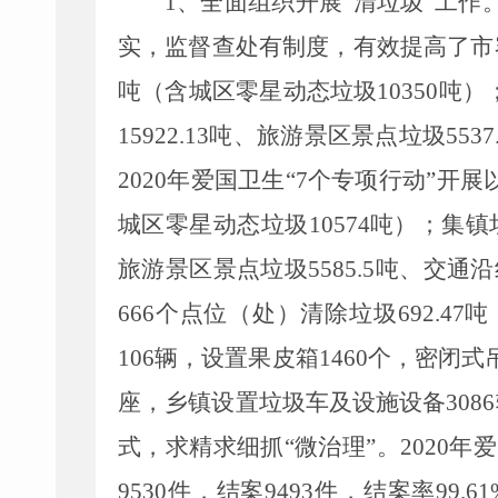
1、
全面组织开展“清垃圾”工作
实，监督查处有制度，有效提高了市容
吨（含城区零星动态垃圾10350吨）；
15922.13吨、旅游景区景点垃圾553
2020年爱国卫生“7个
专项行动
”
开展以
城区零星动态垃圾10574吨）；集镇垃圾
旅游景区景点垃圾5585.5吨、交通
666个点位（处）清除垃圾692.47
106辆，设置果皮箱1460个，密闭
座，乡镇设置垃圾车及设施设备308
式，求精求细抓“微治理”。
202
0
年
爱
9530
件，结案
9493
件，结案率99.6
1