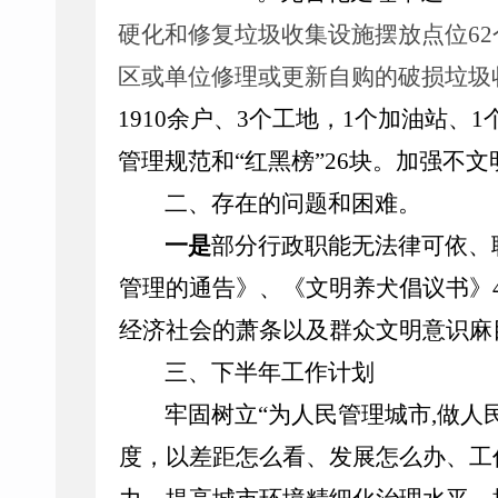
硬化和修复垃圾收集设施摆放点位
62
区或单位修理或更新
自购
的破损
垃圾
1910余户、3个工地，1个加油站
管理规范和“红黑榜”26块。加强不文
二、
存在的问题和困难。
一是
部分行政职能无法律可依、
管理的通告》、《文明养犬倡议书》
经济社会的萧条以及群众文明意识麻
三、
下半年工作计划
牢固树立
“为人民管理城市,做
度，以差距怎么看、发展怎么办、工