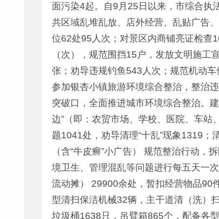
面污染4起。自9月25日以来，市综合
共区域乱堆乱放、店外经营、乱贴广告、
位62处95人次；对景区内商铺亮证检查1
（次），规范围挡15户，发放文明施工宣
张；劝导违规钓鱼543人次；规范机动车
参加银杏小镇旅游环境综合整治，整治违
突破口，全面推进城市环境综合整治。建
边”（即：农贸市场、学校、医院、车站、
题1041处，劝导清理“十乱”现象131
（含“牛皮癣”小广告） 规范整治行动，
境卫生、管理混乱等问题进行每五天一次
流动摊） 29900余处，暂扣经营物品9
型清扫保洁机械32辆，主干道清（洗）扫
垃圾桶1638只，吊臂箱865个，配备各型