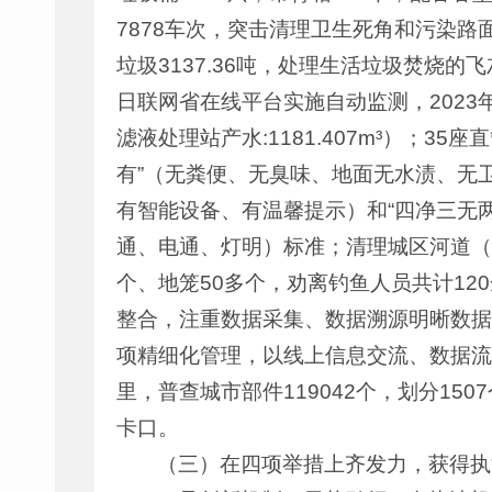
7878车次，突击清理卫生死角和污染路面5
垃圾3137.36吨，处理生活垃圾焚烧的飞
日联网省在线平台实施自动监测，2023年1-
滤液处理站产水:1181.407m³）；
有”（无粪便、无臭味、地面无水渍、无
有智能设备、有温馨提示）和“四净三无
通、电通、灯明）标准；清理城区河道（湖
个、地笼50多个，劝离钓鱼人员共计1
整合，注重数据采集、数据溯源明晰数据
项精细化管理，以线上信息交流、数据流
里，普查城市部件119042个，划分15
卡口。
（三）在四项举措上齐发力，获得执