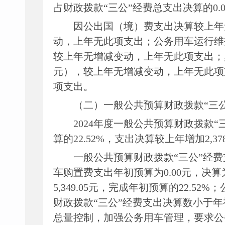
占财政拨款
“三公”经费
总支出决算的
0.
因公出国（境）费
支出决算较上年
动
，
上年无此项支出
；
公务用车
运行维
较上年无增减变动
，
上年无此项支出
；
元），较上年无增减变动
，
上年无此项
项支出
。
（二）
一般公共预算财政拨款
“三
2024
年度一般公共预算财政拨款
“
算的
22.52
%
，
支出决算较上年增加
2
,
37
一般公共预算财政拨款
“三公”经
车购置费支出
年
初
预算为
0.00
元
，决算
5
,
349.05
元
，完成
年初
预算的
22.52
%；
财政拨款
“三公”经费支出决算数小于
年
总量控制，加强公务用车管理，要求公