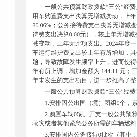
一般公共预算财政拨款
“三公”经
用车购置费支出决算
无增减变动
，
上年
80.06
%；公务接待费支出决算
无增减变
待费支出决算
0.00
元），较上年无增减
减变动
，
上年无此项支出
。
2024
年度一
车运行维护费支出较上年有所增加，具
题，导致故障发生频率上升，进而使得
年有所上调，增加金额为
144.11 
年未发生的支出项目，进一步推高了整
一般公共预算财政拨款
“三公”经
1.
安排因公出国（境）团组
0
个，
2.购置车辆
0
辆。开支一般公共预
救灾或者其他紧急公务所需
的
车辆燃料
3.安排
国内公务接待
0
批次（其中