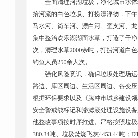
全面清理河湖垃圾，净化城市水体
拾河流的白色垃圾、打捞漂浮物，下午
马水河、筒车河、漂白河、歪支河、龙
集中整治欢乐湖湖面水草，打造了干净整
次，清理水草2000余吨，打捞河道白
钓鱼人员250余人次。
强化风险意识，确保垃圾处理场运
路边、库区周边、生活区周边、各变压
根据环保要求以及《腾冲市城乡建设领
安全警戒线标记和渗滤液处理设施设备
他整改事项按时序推进。
严格按照垃圾
380.34吨、垃圾焚烧飞灰4453.44