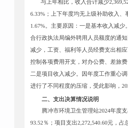
与上年
相比，
收入合计
减少
2
,
369
,
5
6.33%
；上下年度均
无
上级补助收入、
1.67%
。
主要原因：
一是基本收入减少
合行政执法局编外聘用人员额度的通知
减少，工资、福利等人员经费支出相应
控制各项费用开支，对办公费、差旅费
二是项目收入减少。因年度工作重心调
进行了不同程度的压缩，受此影响，20
二、支出决算情况说明
腾冲市环境卫生管理站
2024
年度支
93.52
％；项目支出
2
,
272
,
540.60
元
，占