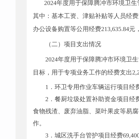
2024
年度用于保障
腾冲市环境卫生
其中：
基本工资、津贴补贴等人员经费
办公设备购置等公用经费
213
,
635.84
元
（二）项目支出情况
2024
年度用于保障
腾冲市环境卫生
目标，用于专项业务工作的经费支出
2
,
1
．
环卫专用作业车辆运行
项目经
2
．
餐厨垃圾处置补助资金
项目经
食物残渣、废弃油脂、菜叶果皮等易腐
作。
3
．
城区洗手台管护
项目经费
69
,
40