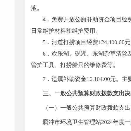
液。
4
．
免费开放公厕补助资金
项目经
日常维护材料和维护费用。
5
．
河道打捞
项目经费
124
,
400
.00
元
6
．
欢乐湖、砚湖、东湖杂草清除
管护工具、打捞船只的维修费等。
7
．
遗属补助资金
16
,
104
.00
元。主
三、一般公共预算财政拨款支出决
（一）一般公共预算财政拨款支出
腾冲市环境卫生管理站
2024
年度一