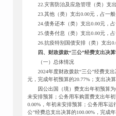
22.灾害防治及应急管理（类）支
23.其他（类）支出
0.00
元
，
占一般
24.债务还本（类）支出
0.00
元
，
占
25.债务付息（类）支出
0.00
元
，
占
26.抗疫特别国债安排（类）支出
0
四、
财政拨款
“三公”经费支出决
（一）总体情况
2024
年度财政拨款
“三公”经费支
元，完成
年初
预算的
20.77
%
；支出决算
因公出国（境）费支出
年初
预算为
未安排预算
；公务用车购置费支出
年初
0.00
%
，年初未安排预算
；公务用车
运
公”经费
总支出决算的
100.00
%
，完成年