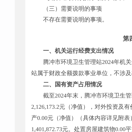
（三）需要说明的事项
不存在需要说明的事项。
第
一
、
机关运行经费支出情况
腾冲市环境卫生管理站
2024
年机关
站
属于财政全额拨款事业单位，不涉及
二、
国有资产占用情况
截至
2024年末，
腾冲市环境卫生管
2
,
126
,
173.2元（净值），对外投资及
产
0.00
元（净值）（具体内容详见附表
1
,
401
,
872.73
元
。处置房屋建筑物
0.00
平