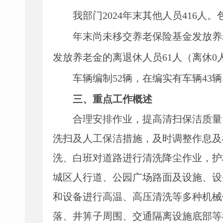
我
部门
2024
年末
其他人员
416
人。
年末尚未移交
养老保险基金发放养
发放养老金的离退休人员
61
人
（
离休
0
车辆编制
52辆，在编实有车辆43
三、重点工作概述
合理安排作业，提高清扫保洁质量
洗扫及人工保洁措施，及时调整作息及
洗
、
白班
对道路进行
清洗降尘作业，护
城区人行道、公园广场路面及设施、设
和设备进行高温、高压清洗
等
多种机械
落、井箅子周围、交通隔离设施底部等