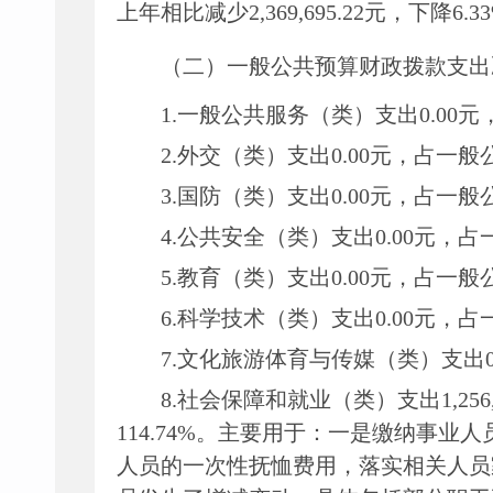
上年
相比
减少
2
,
369
,
695.22
元，下降
6.33
（二）一般公共预算财政拨款支出
1.
一般公共服务（类）支出
0.00
元
2.外交（类）支出
0.00
元
，
占一般
3.国防（类）支出
0.00
元
，
占一般
4.公共安全（类）支出
0.00
元
，
占
5.教育（类）支出
0.00
元，
占一般
6.科学技术（类）支出
0.00
元，
占
7.文化旅游体育与传媒（类）支出
8.社会保障和就业（类）支出
1,256
114.74
%
。
主要用于
：
一是缴纳事业人
人员的一次性抚恤费用，落实相关人员