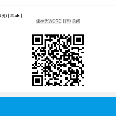
计年.xls
】