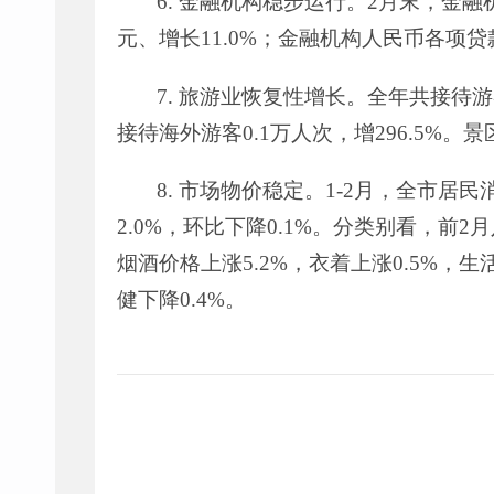
6.
金融机构稳步运行。
2
月末，金融
元、增长
11.0%
；金融机构人民币各项贷
7
.
旅游业恢复性增长。全年共接待游
接待海外游客
0.1
万人次，增
296.5%
。景
8
.
市场物价稳定。
1-2
月，全市居民
2.0%
，环比下降
0.1%
。分类别看，前
2
月
烟酒价格上涨
5.2%
，衣着上涨
0.5%
，生
健下降
0.4%
。