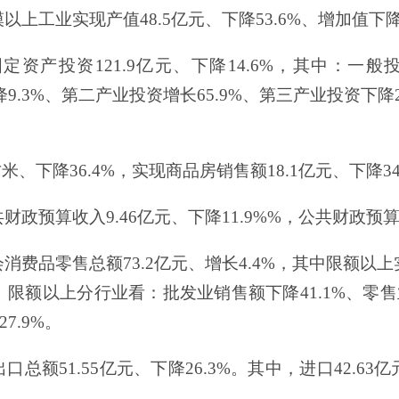
模以上工业实现产值
48.5
亿元、下降
53.6%
、增加值下
固定资产投资
121.9
亿元、下降
14.6%
，其中：一般
降
9.3%
、第二产业投资增长
65.9%
、第三产业投资下降
方米、下降
36.4%
，实现商品房销售额
18.1
亿元、下降
3
共财政预算收入
9.46
亿元、下降
11.9%%
，公共财政预
会消费品零售总额
73.2
亿元、增长
4.4%
，其中限额以上
。限额以上分行业看：批发业销售额下降
41.1%
、零售
27.9%
。
出口总额
51.55
亿元、下降
26.3%
。其中，进口
42.63
亿