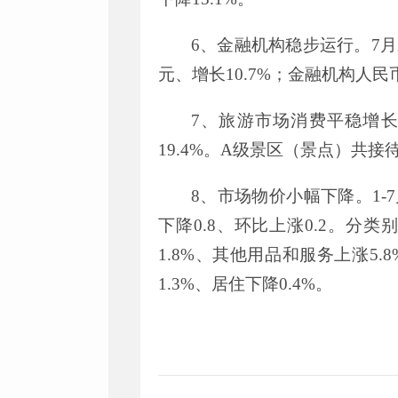
6
、金融机构稳步运行。
7
月
元、增长
10.7%
；金融机构人民
7
、旅游市场消费平稳增
19.4%
。
A
级景区（景点）共接
8
、市场物价小幅下降。
1-7
下降
0.8
、环比上涨
0.2
。分类
1.8%
、其他用品和服务上涨
5.8
1.3%
、居住下降
0.4%
。