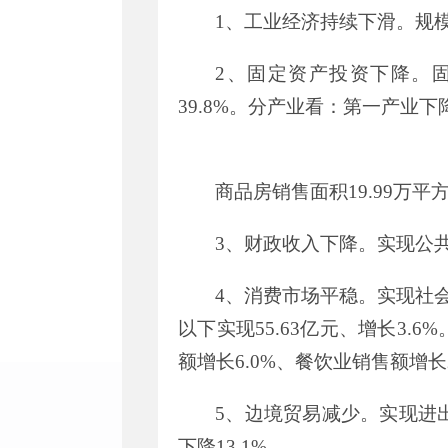
1
、工业经济持续下滑。规
2
、固定资产投资下降。
39.8%
。分产业看：第一产业下
商品房销售面积
19.99
万平
3
、财政收入下降。实现公
4
、消费市场平稳。实现社
以下实现
55.63
亿元、增长
3.6%
额增长
6.0%
、餐饮业销售额增长
5
、边境贸易减少。实现进
下降
13.1%
。