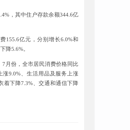
0.4%
，其中住户存款余额
344.6
亿
花费
155.6
亿元，分别增长
6.0%
和
，下降
5.6%
。
。
7
月份，全市居民消费价格同比
上涨
9.0%
、生活用品及服务上涨
衣着下降
7.3%
、交通和通信下降