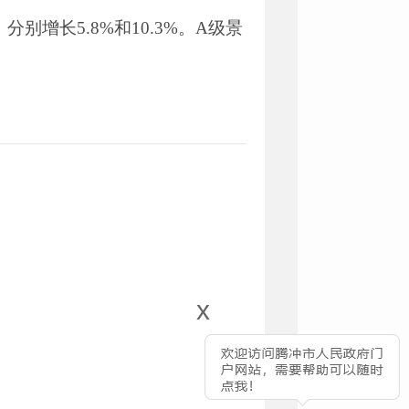
，分别增长
5.8%
和
10.3%
。
A
级景
x