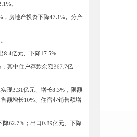
2.1%
。
%
，房地产投资下降
47.1%
。分产
%
。
出
8.4
亿元、下降
17.5%
。
%
，其中住户存款余额
367.7
亿
上实现
3.31
亿元、增长
8.3%
，限额
销售额增长
10%
、住宿业销售额增
下降
62.7%
；出口
0.89
亿元、下降