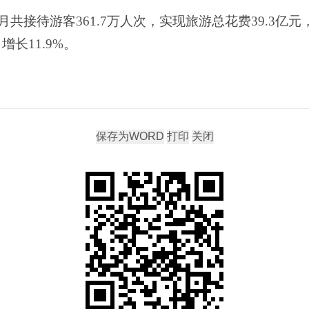
月共接待游客
361.7
万人次，实现旅游总花费
39.3
亿元
、增长
11.9%
。