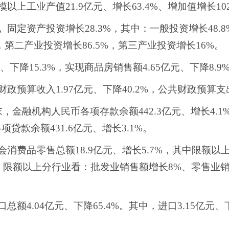
模以上工业产值
21.9
亿元、增长
63.4%
、增加值增长
10
。
固定资产投资增长
28.3%
，其中：一般投资增长
48.8
，第二产业投资增长
86.5%
，第三产业投资增长
16%
。
、下降
15.3%
，实现商品房销售额
4.65
亿元、下降
8.9
财政预算收入
1.97
亿元、下降
40.2%
，公共财政预算支
末，金融机构人民币各项存款余额
442.3
亿元、增长
4.1
各项贷款余额
431.6
亿元、增长
3.1%
。
会消费品零售总额
18.9
亿元、增长
5.7%
，其中限额以
。限额以上分行业看：批发业销售额增长
8%
、零售业
。
口总额
4.04
亿元、下降
65.4%
。其中，进口
3.15
亿元、