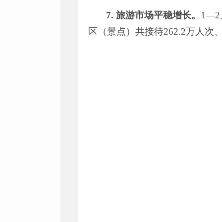
7.
旅游市场平稳增长。
1
—
2
区（景点）共接待
262.2
万人次