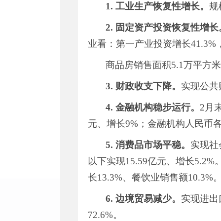
1.
工业生产恢复性增长。
规
2.
固定资产投资恢复性增长
业看：第一产业投资增长
41.3%
商品房销售面积
5.1
万平方米
3.
财政收支下降。
实现公共
4.
金融机构稳步运行。
2
月
元、增长
9%
；金融机构人民币
5.
消费品市场平稳。
实现社
以下实现
15.59
亿元、增长
5.2%
长
13.3%
、餐饮业销售额
10.3%
6.
边境贸易减少。
实现进出
72.6%
。