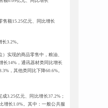
售额
0.09
亿元
、同比
增长
零售额
15.25
亿元
、同比
增长
增长
3.
2
%
。
位）实现的商品零售中，粮油、
增长
14
%
，
通讯器材类
同比增长
8.3
%
，其他
类
同比
下降
60.6
%
。
完成
3.25
亿元、同比增长
37.2%
；
比增长
1.0%
。其中：一般公共服