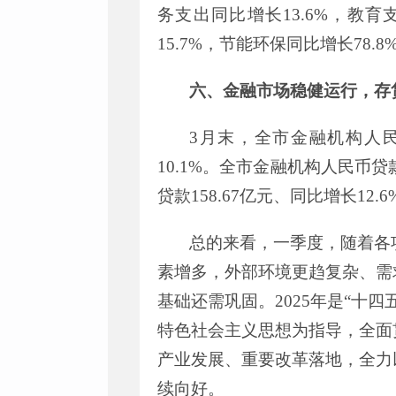
务支出同比增长
13.6%
，教育
15.7%
，节能环保同比增长
78.8
六、金融市场稳健运行，存
3
月末，全市金融机构人
10.1%
。全市金融机构人民币贷
贷款
158.67
亿元、同比增长
12.6
总的来看，一季度，
随着各
素增多，
外部环境更趋复杂、
需
基础还需巩固。
2025
年是
“
十四
特色社会主义思想为指导，
全面
产业发展、重要改革落地，全力
续向好。