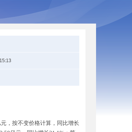
15:13
亿
元，
按不变价格计算，
同比
增长