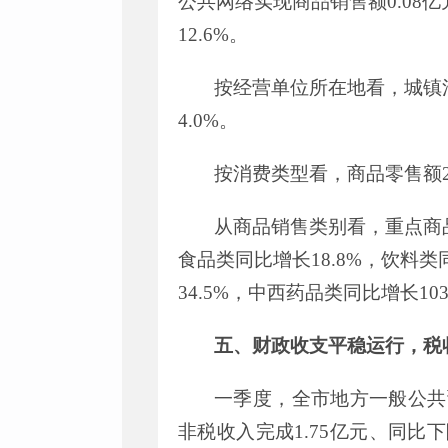
公共网络实现商品销售
额
0.08
亿
12.6
%
。
按经营单位所在地看，城镇
4.
0
%
。
按消费类型看，商品零售
额
从商品销售类别看
，
重点商
食品类
同比
增长
18.8
%
，
饮料类
34.5
%
，
中西药品类
同比
增长
103
五、财政收支平稳运行，税
一季度，全市地方一般公共
非税收入完成
1.75
亿元、同比下