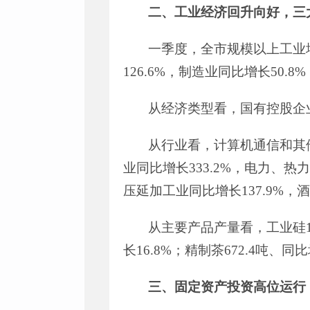
二、工业经济回升向好，三
一季度，全市
规模以上
工业
126.6
%
，制造业
同比增长
50.8
%
从经济类型看
，
国有控股企
从行业看，计算机通信和其
业
同比增长
333.2
%
，电力、热力
压延加工业
同比增长
137.9
%
，酒
从主要产品产量看，工业硅
长
16.8
%
；精制茶
672.4
吨
、同比
三、固定资产投资高位运行