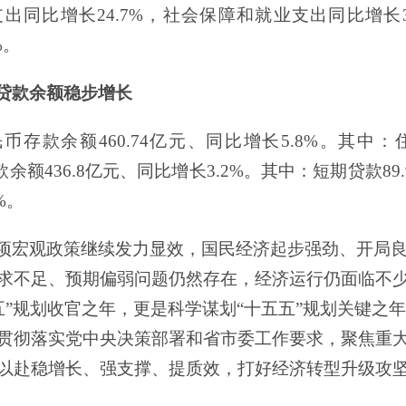
支出同比增长
24.7%
，社会保障和就业支出同比增长
%
。
贷款余额稳步增长
民币存款余额
460.74
亿元、同比增长
5.8%
。其中：
款余额
436.8
亿元、同比增长
3.2%
。其中：短期贷款
89
%
。
项宏观政策继续发力显效，国民经济起步强劲、开局
求不足、预期偏弱问题仍然存在，经济运行仍面临不
五
”
规划收官之年，更是科学谋划
“
十五五
”
规划关键之年
贯彻落实党中央决策部署和省市委工作要求，
聚焦重
以赴稳增长、强支撑、提质效，打好经济转型升级攻