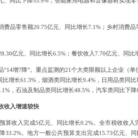
元
、同比
下降
33.9
%
；
智能家用电器和音像器材实现零
消费品零售额
20.75
亿元
、同比
增长
7.1
%
；
乡村消费品
28.30
亿元
、同比
增长
6.5
%
；
餐饮收入
7.70
亿元
、同比
品
“
14
增
7
降
”
。重点监测的
21
个大类限额以上企业（单
同比
增长
61.3
%
，
烟酒类
同比
增长
9.4
%
，
日用品类
同比
.1
%
，
石油及制品类
同比
增长
48.5
%
，
汽车类
同比
下降
收收入增速较快
预算收入完成
5
亿元、同比增长
0.2%
。全市税收收入
降
33.2%
。地方一般公共预算支出完成
15.73
亿元、同