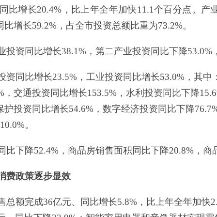
同比增长
20.4%
，比上年全年加快
11.1
个百分点。产
同比增长
59.2%
，占全市投资总额比重为
73.2%
。
业投资同比增长
38.1%
，第二产业投资同比下降
53.0%
投资
同比增长
23.5%
，工业投资
同比增长
53.0%
，其中
%
，交通投资
同比增长
153.5
%
，水利投资
同比下降
15.6
保护投资
同比增长
54.6%
，
数字经济投资同比下降
76.7
10.0%
。
同比下降
52.4%
，商品房销售面积同比下降
20.8%
，商
消费政策逐步显效
售总额完成
36
亿元
、
同比增长
5.8
%
，比上年
全年
加快
2