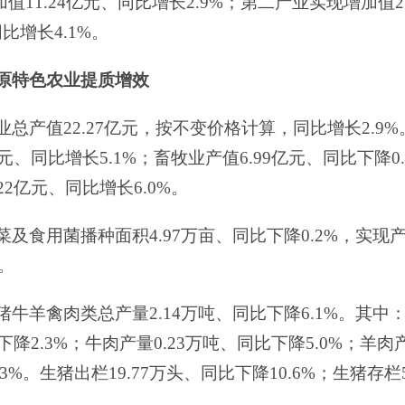
加值
11.24
亿元
、
同比
增长
2.9
%
；第二产业实现增加值
2
同比
增长
4.1
%
。
原特色农业提质增效
业总产值
22.27
亿元
，
按
不变价格
计算，
同比增长
2.
9
%
元
、同比增长
5.1
%
；畜牧业产值
6.99
亿元
、同比下降
0
22
亿元
、同比增长
6.0
%
。
菜及食用菌播种面积
4.97
万亩
、同比下降
0.2
%
，实现
。
猪牛羊禽肉类总产量
2.14
万吨、
同比下降
6.1
%
。其中
下降
2.3
%
；牛肉产量
0.23
万吨、
同比下降
5.0
%
；羊肉
.3
%
。生猪出栏
19.77
万头、
同比下降
10.6
%
；
生猪存栏