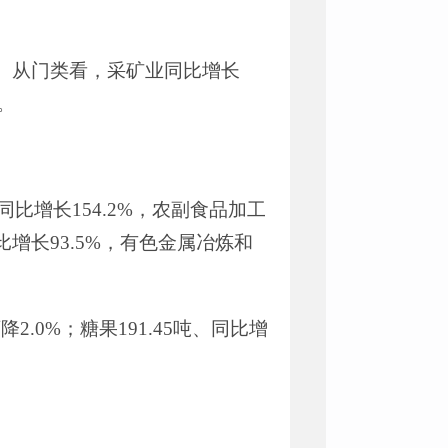
。
从门类看
，
采矿业
同比增长
。
同比增长
154.2
%
，农副食品加工
比增长
93.5
%
，有色金属冶炼和
下降
2.0%
；
糖
果
191.45
吨
、同比增