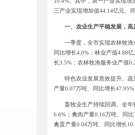
10.4
%
。其中，第一产业实现增
三产业实现增加值
44.14
亿元
、
一、农业生产平稳发展，高
一季度，
全市实现农林牧渔
同比增长
4.0%
；林业产值
4.88
亿
长
3.5
%
；农林牧渔服务业产值
0.
特色农业发展质效提升。蔬
产量
0.07
万吨
、同比增长
47.95
%
畜牧业生产
持续
回调。
全年
6.6
%
；禽肉产量
0.16
万吨、
同比
禽蛋产量
0.04
万吨、
同比增长
10