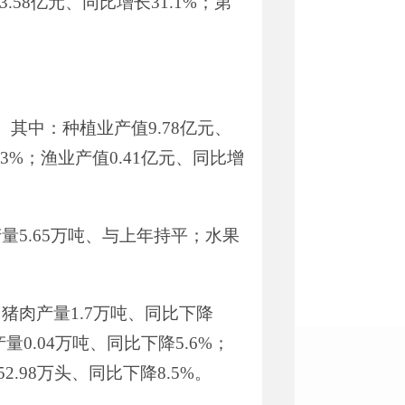
3.58
亿元
、
同比
增长
31.1
%
；第
。
其中：种植业产值
9.78
亿元
、
.3
%
；渔业产值
0.41
亿元
、同比增
产量
5.65
万吨、
与上年持平
；水果
：猪肉产量
1.7
万吨、
同比下降
产量
0.04
万吨、
同比下降
5.6
%
；
52.98
万头、
同比下降
8.5
%
。