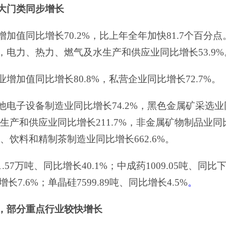
大门类同步增长
增加值同比
增长
70.2
%
，比上年全年加快
81.7
个百分点
，电力、热力、燃气及水生产和供应业
同比增长
53.9
%
业增加值
同比增长
80.8
%
，私营企业
同比增长
72.7
%
。
他电子设备制造业
同比增长
74.2
%
，黑色金属矿采选业
生产和供应业
同比增长
211.7
%
，非金属矿物制品业
同
、饮料和精制茶制造业
同比增长
662.6
%
。
1.57
万吨
、同比增长
40.1
%
；中成药
1009.05
吨
、同比
增长
7.6
%
；
单晶硅
7599.89
吨
、同比增长
4.5
%
。
，部分重点行业较快增长