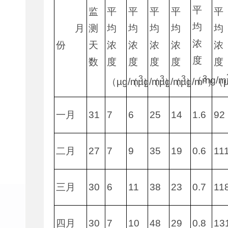
平
平
平
平
平
平
监
均
均
均
均
均
均
月
测
浓
浓
浓
浓
浓
浓
份
天
度
度
度
度
度
度
数
3
3
3
3
（mg/m
（µg/m
（µg/m
）
（µg/m
）
（µg/m
）
）
（µ
一月
31
7
6
25
14
1.6
92
二月
27
7
9
35
19
0.6
11
三月
30
6
11
38
23
0.7
11
四月
30
7
10
48
29
0.8
13