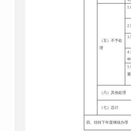
1.
2.
3.
（五）不予处
理
4.
5.
（六）其他处理
（七）总计
四、结转下年度继续办理