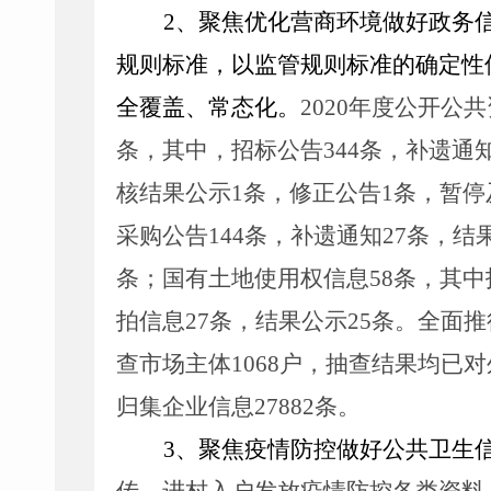
2
、
聚焦优化营商环境做好政务
规则标准，以监管规则标准的确定性
全覆盖、常态化
。
2020
年度公开公共
条，其中，招标公告
344
条，补遗通
核结果公示
1
条，修正公告
1
条，暂停
采购公告
144
条，补遗通知
27
条，结
条；国有土地使用权信息
58
条，其中
拍信息
27
条，结果公示
25
条。
全面推
查市场主体
1068
户，抽查结果均已对
归集企业信息
27882
条。
3
、
聚焦疫情防控做好公共卫生