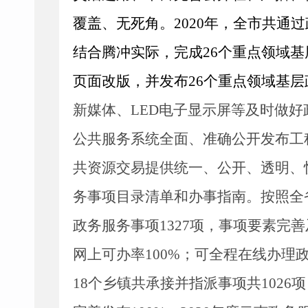
覆盖、无死角。
20
20
年，全市共通过
结合腾冲实际，完成
26
个重点领域基
页面改版，
并发布
26
个重点领域基层
新媒体
、
LED电子显示屏
等
及时做好
公共服务系统全面、准确公开发布工
共资源交易提供统一、公开、透明、
务事项目录清单和办事指南。
按照全
政务服务
事项
1
327
项，事项要素完善
网上可办率
100%
；
可全程在线办理
18
个乡镇共承接并指派事项共
1026
项