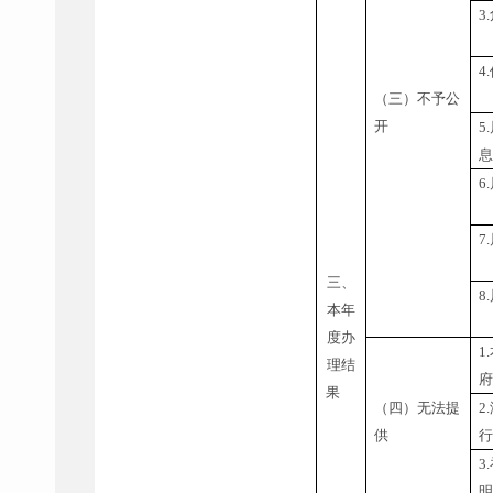
3.
4.
（三）不予公
开
5.
6.
7.
三、
8.
本年
度办
1.
理结
果
（四）无法提
2.
供
3.