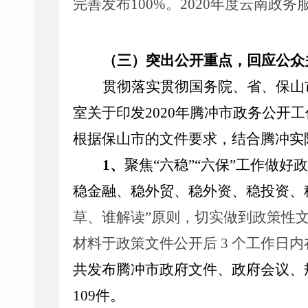
完善发布
100%
。
2020
年度云南政务
（三）突出公开重点，回应公众
贯彻落实
贯彻国务院、
省、
保山
室关于印发
2020
年腾冲市政务公开工
根据保山市的文件要求，结合腾冲实
1
、
聚焦
“
六稳
”“
六保
”
工作做好政
稳金融、稳外贸、稳外资、稳投资、
草、谁解读
”
原则，切实做到政策性
材料于政策文件公开后
3
个工作日内
共发布
腾冲市
政府文件
、政府会议、
109
件。