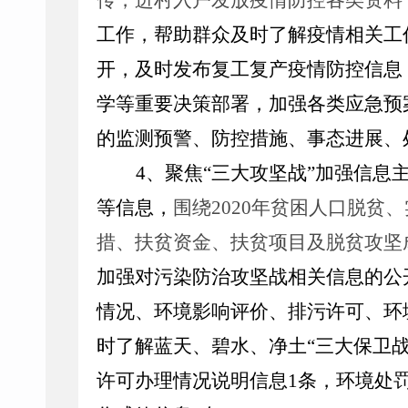
传，
进村入户发放疫情防控各类资料
工作，帮助群众及时了解
疫情相
关工
开，及时发布复工复产疫情防控信息
学等重要决策部署，
加
强
各类应急预
的监测预警、防控措施、事态进展、
4
、
聚焦
“
三大攻坚战
”
加强信息
等信息
，
围绕
2020
年贫困人口脱贫、
措、扶贫资金、扶贫项目
及
脱贫攻坚
加强对污染防治攻坚战相关信息的公
情况、环境影响评价、排污许可、环
时了解蓝天、碧水、净土
“
三大保卫
许可办理情况说明信息
1
条，环境处