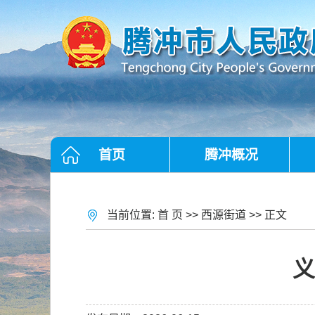
首页
腾冲概况
当前位置:
首 页
>>
西源街道
>> 正文
义