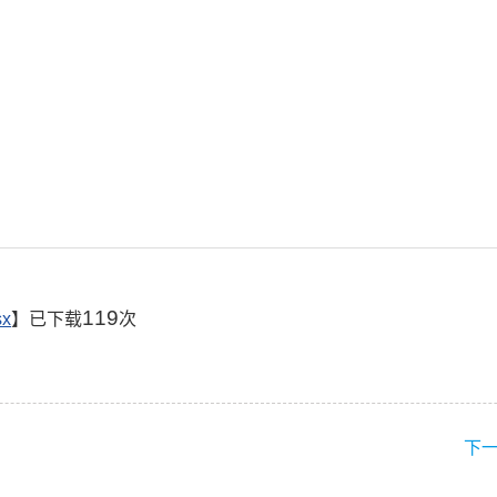
119
x
】已下载
次
下