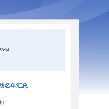
58:04
资助名单汇总
件）