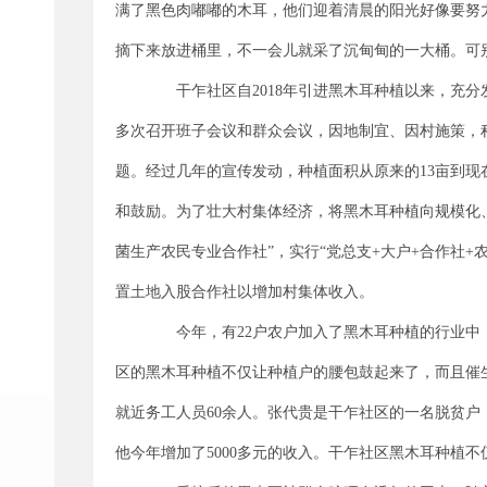
满了黑色肉嘟嘟的木耳，他们迎着清晨的阳光好像要努
摘下来放进桶里，不一会儿就采了沉甸甸的一大桶。可
干乍社区自2018年引进黑木耳种植以来，充分
多次召开班子会议和群众会议，因地制宜、因村施策，
题。经过几年的宣传发动，种植面积从原来的13亩到现
和鼓励。为了壮大村集体经济，将黑木耳种植向规模化、
菌生产农民专业合作社”，实行“党总支+大户+合作社
置土地入股合作社以增加村集体收入。
今年，有22户农户加入了黑木耳种植的行业中，共种
区的黑木耳种植不仅让种植户的腰包鼓起来了，而且催
就近务工人员60余人。张代贵是干乍社区的一名脱贫
他今年增加了5000多元的收入。干乍社区黑木耳种植不