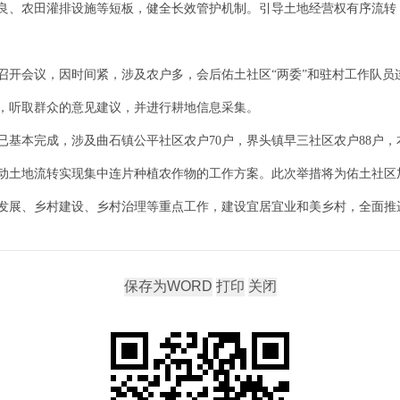
良、农田灌排设施等短板，健全长效管护机制。引导土地经营权有序流转
会议，因时间紧，涉及农户多，会后佑土社区“两委”和驻村工作队员
，听取群众的意见建议，并进行耕地信息采集。
完成，涉及曲石镇公平社区农户70户，界头镇早三社区农户88户，本社
动土地流转实现集中连片种植农作物的工作方案。此次举措将为佑土社区
发展、乡村建设、乡村治理等重点工作，建设宜居宜业和美乡村，全面推