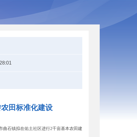
28:01
转农田标准化建设
市曲石镇拟在佑土社区进行2千亩基本农田建