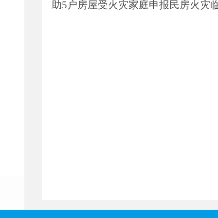
助
5
户房屋受火灾家庭申报民房火灾