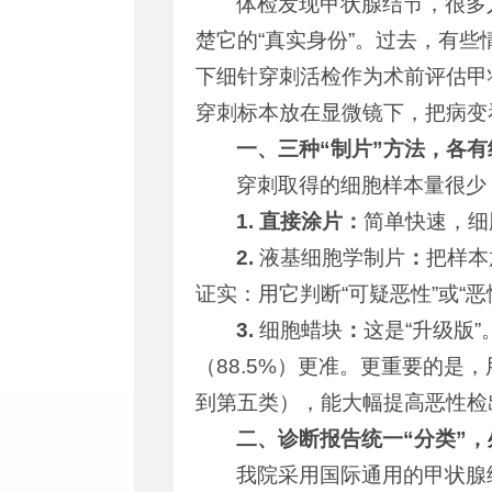
体检发现甲状腺结节，很多
楚它的“真实身份”。过去，有
下细针穿刺活检作为术前评估甲
穿刺标本放在显微镜下，把病变
一、三种“制片”方法，各有
穿刺取得的细胞样本量很少
1. 直接涂片：
简单快速，细
2.
液基细胞学制片
：
把样本
证实：用它判断“可疑恶性”或“恶
3.
细胞蜡块
：
这是“升级版
（88.5%）更准。更重要的是
到第五类），能大幅提高恶性检
二、诊断报告统一“分类”
我院采用国际通用的甲状腺细胞病理学B