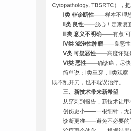
Cytopathology, TB
Ⅰ类 非诊断性
——样本不理
Ⅱ类 良性
——放心！定期复查
Ⅲ类 意义不明确
——有点“
Ⅳ类 滤泡性肿瘤
——良恶性
Ⅴ类 可疑恶性
——高度怀疑
Ⅵ类 恶性
——确诊癌，尽快
简单说：Ⅰ类重穿，Ⅱ类观察
既不乱开刀，也不耽误治疗。
三、新技术带来新希望
从穿刺到报告，新技术让甲
创伤更小——一根细针，无
诊断更准——避免不必要的
治疗更个体化——根据结果