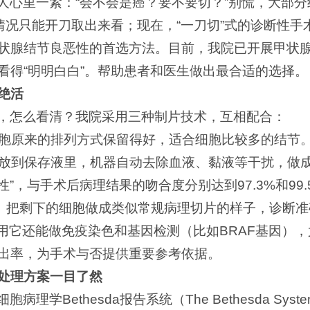
人心里一紧：“会不会是癌？要不要切？”别慌，大部
些情况只能开刀取出来看；现在，“一刀切”式的诊断性
状腺结节良恶性的首选方法。目前，我院已开展甲状
看得“明明白白”。帮助患者和医生做出最合适的选择。
绝活
，怎么看清？我院采用三种制片技术，互相配合：
胞原来的排列方式保留得好，适合细胞比较多的结节
放到保存液里，机器自动去除血液、黏液等干扰，做
性”，与手术后病理结果的吻合度分别达到97.3%和99
”。把剩下的细胞做成类似常规病理切片的样子，诊断准确
，用它还能做免疫染色和基因检测（比如BRAF基因）
出率，为手术与否提供重要参考依据。
，处理方案一目了然
ethesda报告系统（The Bethesda System for 