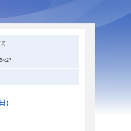
康局
:54:27
1日）