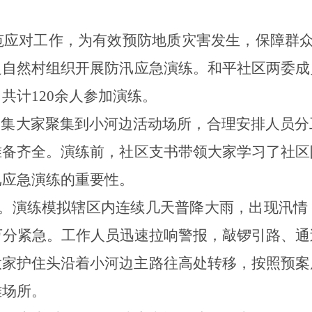
范应对工作，为有效预防地质灾害发生，保障群
边自然村
组织
开展
防汛
应急演练
。
和平社区两委成
，
共计
120
余人
参加演练
。
召集大家聚集
到
小河边活动场所
，
合理
安排人员分
准备齐全
。
演练前，
社区
支书
带领大家学习
了
社区
汛应急演练的重要性。
。
演练模拟辖区内连续几天普降大雨，
出现汛情
万分紧急
。
工作人员
迅速
拉响警报
，
敲锣
引路
、
通
大家护住头沿着小河边主路往高处转移，
按照
预案
难场所
。