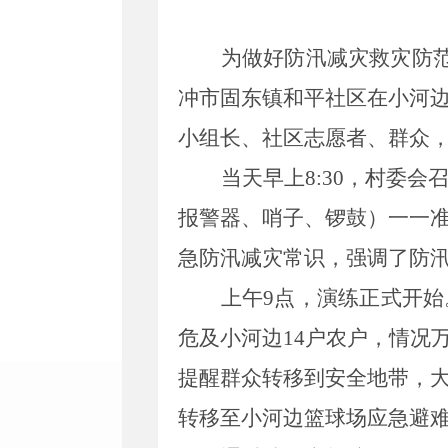
为做好防汛减灾救灾防
冲市固东镇
和平社区在小河
小组长、社区志愿者、群众
当天
早上
8
:30
，
村委会
报警器、哨子、锣鼓）一一
急防汛减灾常识，强调了防
上午
9
点，演练正式开始
危及小河边
14
户农户，情况
提醒群众转移到安全地带，
转移
至
小河边篮球场应急避