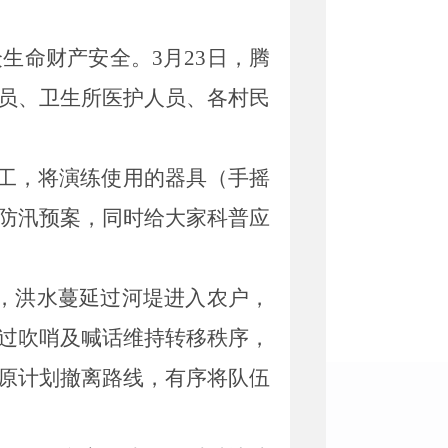
众生命财产安全。
3
月
23
日
，腾
员、卫生所
医护人员、
各村民
工，将演练使用的器具
（手摇
防汛预案，
同时给大家科普应
，洪水蔓延过河堤进入农户，
过吹哨
及喊话
维持转移秩序
，
原计划
撤离路线
，
有序
将队伍