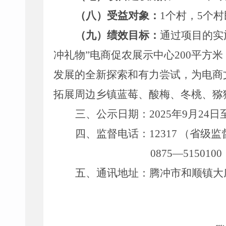
（八）受益对象：
1
个村，
5
个村
（九）绩效目标：
通过项目的实
冲礼物
”
电商促农展示中心
200
平方米
发展的全新探索和有力尝试，为电商
拓展周边乡镇蓝莓、酸梅、冬桃、猕
三、公示日期
：
202
5
年
9
月
24
日
四、监督电话
：
12317
（省级监
0875
—
5150100
五、通讯地址
：
腾冲市和顺镇大