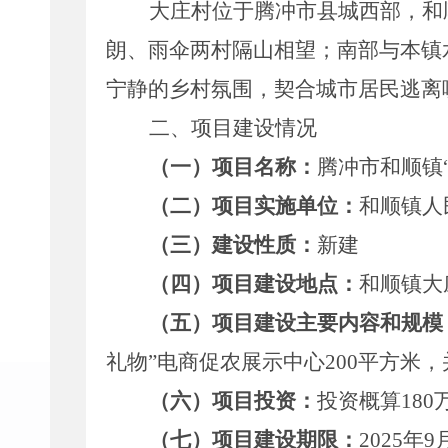
大庄村位于腾冲市县城西部，和
朗、雨伞两村隔山相望；南部与本镇
宁静
的
乡村氛围，契合城市居民逃离
二、项目建设情况
（一）
项目名称：
腾冲市和顺镇
（二）项目实施单位：
和顺镇人
（三）建设性质：
新
建
（四）项目建设地点：
和顺镇大
（五）项目建设主要内容和规模
礼物
”
电商促农展示中心
200
平方米，
（六）项目投资：
投资概算
18
0
（七）项目建设期限：
202
5
年
9