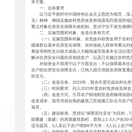
本方案。
一、总体要求
以习近平新时代中国特色社会主义思想为指导，深
见》精神，继续实施农村危房改造和地震高烈度设防地
重点对象住房安全保障长效机制，坚决守住不发生规模
二、实施范围和对象、改造任务和方式
（一）实施范围和对象。农危改补助资金用于农村
困难群众基本住房安全保障。农村低收入群体等重点对
事故等刚性支出较大或收入大幅缩减导致基本生活出现
解决住房安全问题的其他脱贫户，以及已实施过农村危
补助资金不得用于以下方面支出：不以保障基本住
农户的住房安全保障支出；已纳入因灾倒损农房恢复重
的支出。
（二）改造任务。2023年，我乡共需完成农村住
（三）时间要求。列入2023年度农村危房改造和
（四）改造方式。引导农户因地制宜选用修缮加固
改造成本，指导培训合格的建筑工匠或施工队伍与农户
返贫。
（五）建设标准。坚持以“保障居住安全”为目的
除重建（新建）的房屋建筑面积，原则上1-3人户在30
适当提高，3人及以下农户增加6平方米；3人以上农户
（六）补助标准。补助标准为农村危房改造1.6万