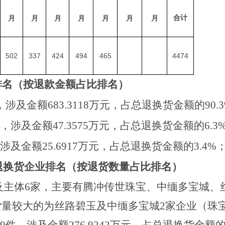
月
月
月
月
月
月
月
合计
502
337
424
494
465
4474
排名（按退款金额占比排名）
，涉及金额
683.3118
万元，占总退换货金额的
90.3
，涉及金额
47.3575
万元，
占总退换货金额的
6.3
涉及金额
25.6917
万元，
占总退换货金额的
3.4
%
退换货企业排名（按退
货数量
占比排名）
及主体
6
家，主要有腾冲传世珠宝
、
中缅多宝城
、
货量较大的为
丝路碧玉
及
中缅多宝城
2
家企业（珠