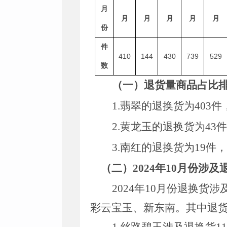
月
月
月
月
月
月
份
件
410
144
430
739
529
数
（一）退货量商品占比
1.
翡翠的退换货为
403
件
2.
黄龙玉的退换货为
43
件
3.
南红的退换货为
19
件，
（二）
202
4
年
10
月份
涉及
202
4
年
10
月份退换货涉
彩云宝玉
、
新东南
。其中退