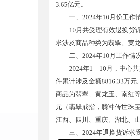
3.65
亿
元。
一、
202
4
年
10
月份工作
10
月共受理有效退换货
求涉及商品种类为翡翠、
黄
二、
202
4
年
10
月工作情
202
4
年
1—
10
月，中心共
件累计涉及金额
8816.33
万
元
商品为翡翠、
黄龙玉、
南红
元（
翡翠
戒指
，
腾冲传世珠
江西、四川、重庆、湖北、
三、
202
4
年退换货诉求