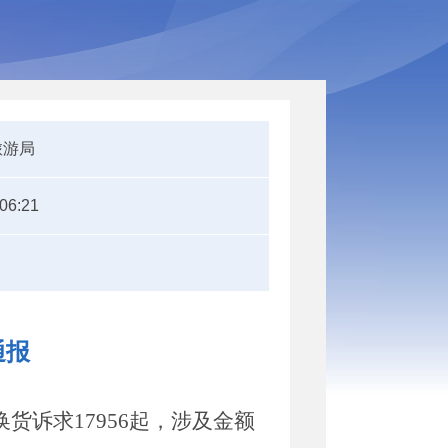
旅游局
:06:21
通报
换货诉求
17956
起，涉及金额