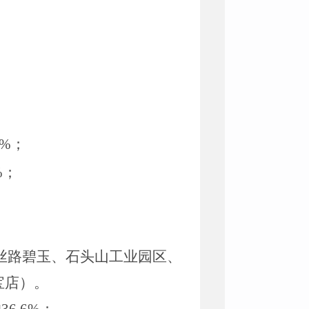
%
；
%
；
；
丝路碧玉
、
石头山工业园区
、
宝店）。