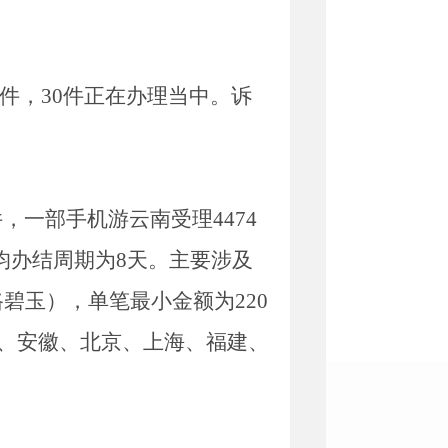
件
，
30
件正在办理当中。诉
件，一部手机游云南受理
4474
均办结周期为
8
天。主要涉及
路碧玉
），单笔最小金额为
220
、安徽、北京、上海、福建、