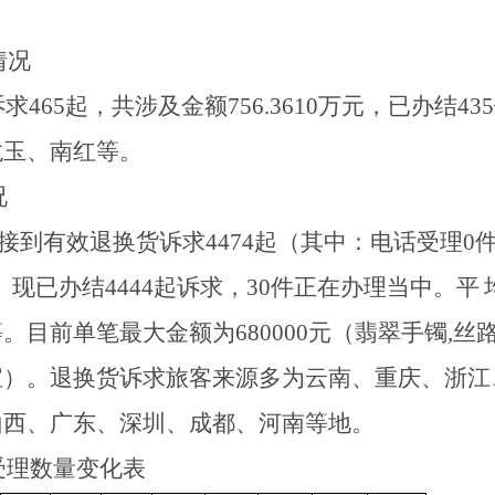
情况
诉求
465
起，共涉及金额
756.3610
万元，已办结
435
龙玉、南红
等。
况
接到有效退换货诉求
4474
起（其中：电话受理
0
。现已办结
4444
起诉求，
30
件正在办理当中。平
等。目前单笔最大金额为
680000
元（翡翠手镯
,
丝
宝
）。退换货诉求旅客来源多为
云南、重庆、浙江
山西、广东、深圳、成都、河南
等地。
受理数量变化表