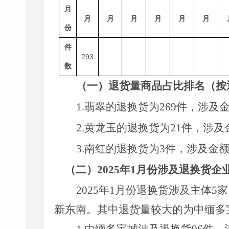
月
月
月
月
月
月
月
份
件
293
数
（一）退货量商品占比排名（按
1.
翡翠的退换货为
269
件，涉及
2.
黄龙玉的退换货为
21
件，涉及
3.
南红的退换货为
3
件，涉及金
（二）
202
5
年
1
月份
涉及
退换货企
202
5
年
1
月份退换货涉及主体
5
家
新东南
。其中退货量较大的为中缅多