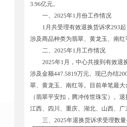
3.96
亿
元。
一、
202
5
年
1
月份工作情况
1
月共受理有效退换货诉求
293
起
涉及商品种类为翡翠、
黄龙玉、南红
二、
202
5
年
1
月工作情况
202
5
年
1
月，中心共接到有效退
涉及金额
447.5819
万
元。现已办结
20
翠、
黄龙玉、
南红等。目前单笔最大
（
翡翠
平安扣
，
腾冲传世珠宝
）。退
江西、四川、重庆、湖北、山西、广
三、
202
5
年退换货诉求受理数量