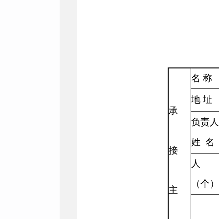
名
称
地
址
承
负责人
姓
名
接
人
（个）
主