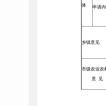
体
申请内
乡镇意见
市
级农业农
意
见