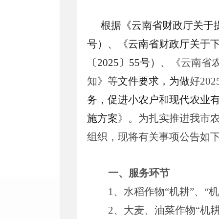
根据《云南省财政厅关于
号）、《云南省财政厅关于
〔
202
5
〕
55
号）
、
《云南省
知》等
文件要求，为做
好
202
务，促进小农户和现代农业
施方案
》
。为扎实推进我市
组织，现将有关事项公告如
一、服务环节
1、
水稻作物
“机耕”
、
“机
2、大麦、油菜作物“机耕