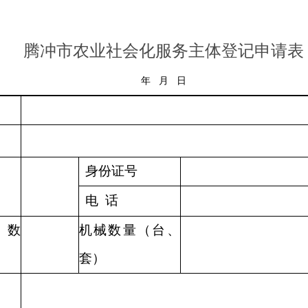
腾冲市
农业社会化服务主体登记申请表
年 月 日
身份证号
电
话
数
机械数量（台、
套）