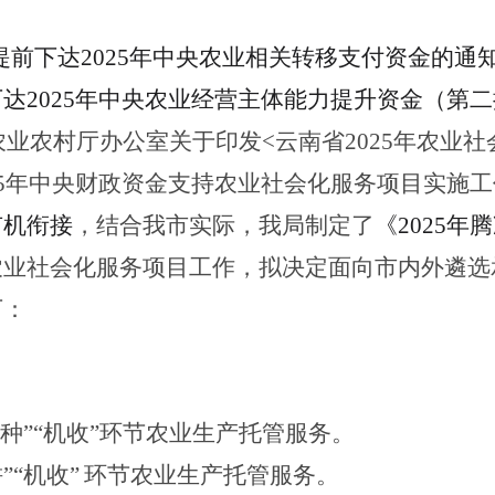
提前下达
202
5
年中央农业
相关转移支付资金
的通
下达
202
5
年中央农业
经营主体能力提升资金（第二
农业农村厅办公室关于印发
<云南省202
5
年农业社
5
年中央
财政
资金
支持农业
社会化服务项目实施工
有机衔接
，结合我市实际，我局制定了
《
202
5
年腾
农业社会化服务项目工作，拟决定面向市内外遴选
下：
种”
“机收”
环节农业
生产托管
服务
。
”
“机收”
环节
农业
生产托管
服务
。