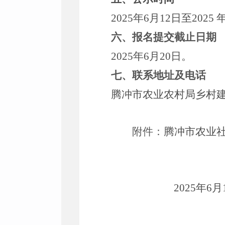
202
5
年
6
月
12
日至
202
5
六、报名
提交
截止日期
202
5
年
6
月
20
日。
七、
联系地址及电话
腾冲市农业农村局
乡村
附件：
腾冲市农业
202
5
年
6
月