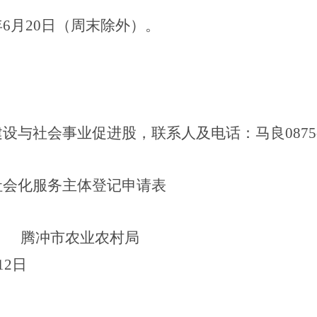
年
6
月
20
日
（周末除外）
。
建设与
社会事业促进股，
联系人及电话：马良
087
社会化服务主体登记申请表
腾冲市农业农村局
12
日