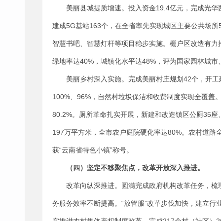
美丽县城提质增速。投入资金19.4亿元，完成光
建成5G基站163个，在全省率先实现城区主要公共场所
智慧书吧、智慧灯杆等项目稳步实施。棚户区改造有力
绿地率达40%，城镇化水平达48%，评为国家园林城
美丽乡村深入实施。完成美丽村庄规划42个，开工
100%、96%，自然村垃圾保洁和收费制度实现全覆盖
80.2%。厕所革命扎实开展，新建和改造镇区公厕35座
197万平方米，全市农户庭院硬化率达80%。农村道路
获“云南省特色小镇”称号。
（四）坚定不移聚焦点，改革开放深入推进。
改革向纵深推进。圆满完成政府机构改革任务，梳
务服务效率不断提高。“放管服”改革步伐加快，建立