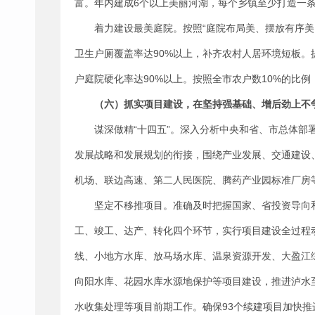
富。年内建成6个以上美丽河湖，每个乡镇至少打造一
着力建设最美庭院。按照“庭院布局美、摆放有序美
卫生户厕覆盖率达90%以上，补齐农村人居环境短板
户庭院硬化率达90%以上。按照全市农户数10%的比
（六）抓实项目建设，在坚持强基础、增后劲上不
谋深做精“十四五”。深入分析中央和省、市总体
发展战略和发展规划的衔接，围绕产业发展、交通建设
机场、联边高速、第二人民医院、腾药产业园标准厂房
坚定不移推项目。准确及时把握国家、省投资导向
工、竣工、达产、转化四个环节，实行项目建设全过程
线、小地方水库、放马场水库、温泉资源开发、大盈江
向阳水库、花园水库水源地保护等项目建设，推进泸水
水收集处理等项目前期工作。确保93个续建项目加快推