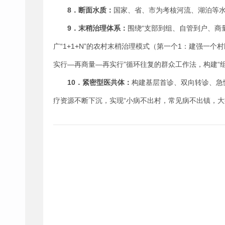
8
．断面水质
：
国家、省、市为考核河流、湖泊等
9
．末稍治理体系
：
围绕“支部到组、自管到户、商
广“1+1+N”的农村末梢治理模式（第一个1：建强一
实行—再商量—再实行”循环往复的群众工作法，构建“
10
．紧密型医共体
：
构建基层首诊、双向转诊、急
疗资源不断下沉，实现“小病不出村，常见病不出镇，大