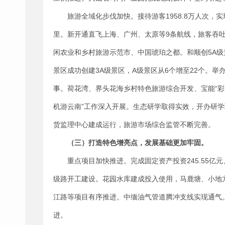
旅游全域化步伐加快。接待游客1958.8万人次，实现
里。新开通直飞上海、广州、太原等9条航线，旅客吞吐量
闲农业和乡村旅游示范市、中国琥珀之都。和顺创5A级
景区成功创建3A级景区，A级景区从6个增至22个。
事。荷花湾、界头花海乡村特色旅游综合开发、宝能“彩
机游云南”工作深入开展。生态研学取得实效，开办研学
货监理中心建成运行，旅游市场综合监管不断完善。
（三）打造特色增亮点，发展基础更加牢固。
重点项目加快推进。完成固定资产投资245.55亿
级路开工建设。花园水库建成投入使用，马鹿塘、小地
江路等项目有序推进。中缅油气管道腾冲支线实现通气
进。