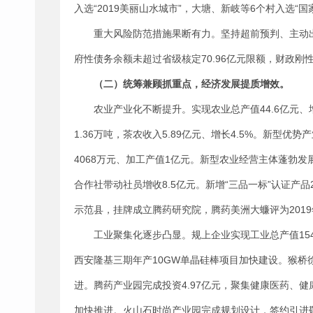
入选“2019美丽山水城市”，大塘、新岐等6个村入选“国
重大风险防范措施果断有力。坚持超前预判、主动
府性债务余额未超过省级核定70.96亿元限额，财政
（二）统筹兼顾抓重点，经济发展提质增效。
农业产业化不断提升。实现农业总产值44.6亿元、增
1.36万吨，茶农收入5.89亿元、增长4.5%。新型
4068万元、加工产值1亿元。新型农业经营主体蓬勃
合作社带动社员增收8.5亿元。新增“三品一标”认证产品
示范县，挂牌成立腾药研究院，腾药美洲大蠊评为201
工业聚集化逐步凸显。规上企业实现工业总产值154.
西安隆基三期年产10GW单晶硅棒项目加快建设。猴桥
进。腾药产业园完成投资4.97亿元，聚集健康医药、
加快推进。火山石时尚产业园完成规划设计，签约引进