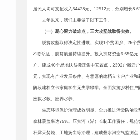
居民人均可支配收入34428元、12512元，分别增长8.6%
去年以来，我们主要做了以下工作。
（一）凝心聚力破难点，三大攻坚战取得实效。
脱贫攻坚取得决定性进展。实现1个贫困乡、25个贫困
不断巩固，脱贫质量持续提升。投入扶贫资金6.65亿元，
户。建成40个易地扶贫搬迁集中安置点，2392户搬迁
元，实现有产业发展条件、有意愿的建档立卡户产业和新
阶段建档立卡家庭学生无失学辍学。全面实施乡村住户防
应救尽救、应养尽养。
生态环境保护治理成效明显。全力推进污染防治攻坚
森林覆盖率达75%。压实河（湖）长制工作责任，规范
秆露天焚烧、工地扬尘等治理，建成叠水河空气监测点，