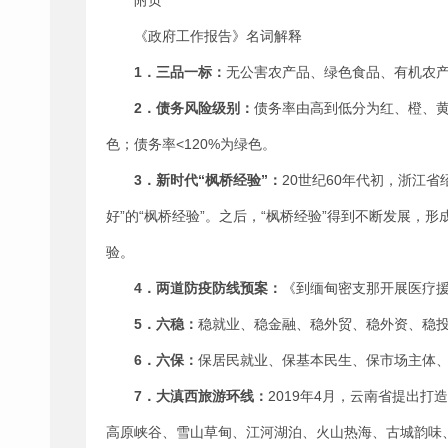
附页
《政府工作报告》名词解释
1．三品一标
：
无公害农产品、绿色食品、有机农
2
．
债务风险级别
：
债务率由高到低分为红、橙、黄、绿
色；债务率<120%为绿色。
3
．
新时代“
枫桥经验
”
：
20世纪60年代初，浙江
好”的“枫桥经验”。之后，“枫桥经验”得到不断发展，
验。
4
．两道防疫防线预案
：
《到缅甸密支那开展医疗
5
．
六稳
：
稳就业、稳金融、稳外贸、稳外资、稳
6
．
六保
：
保居民就业、保基本民生、保市场主体
7
．大滇西旅游环线
：
2019年4月，云南省提出
高原峡谷、雪山草甸、江河湖泊、火山热海、古城韵味