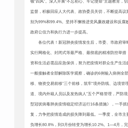
顿“四风”。深入开展“不忘初心、牢记使命”主题教育，
监督，积极回应人大代表、政协委员关切，不断提高议案
别为99%和99.4%。坚持不懈推进党风廉政建设和
政府公信力和执行力进一步提高。
各位代表！新冠肺炎疫情发生后，市委、市政府审
实行网格化、封闭式等最严格、最彻底的精准防控举措，
资和生活必需品应急保供，努力把疫情对群众生产生活的
一般接触者全部解除医学观察，确诊的6例输入病例全
移、物资交易前移”三个前移，筑牢“境外防线、边境管
道、境内外籍人员以及发热病人”五个严格管理，严防
型冠状病毒肺炎疫情稳定经济运行16条措施》，一手
复，力争把疫情造成的损失降到最低。一季度，全市主要
负增长80.8%，到3月份转变为增长10.2%。1—4月