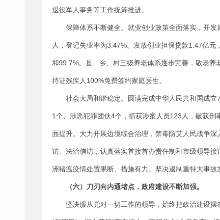
退役军人事务等工作统筹推进。
保障体系不断健全。就业创业政策全面落实，开发就业
人，登记失业率为3.47%。发放创业担保贷款1.47亿元
和99.7%。县、乡、村三级养老体系逐步完善，敬老
持证残疾人100%免费签约家庭医生。
社会大局和谐稳定。圆满完成中华人民共和国成立7
1个、涉恶犯罪团伙4个，抓获涉案人员123人，破获刑
面提升。大力开展边境综合治理，禁毒防艾人民战争深
访、法治信访，认真落实首接首办责任制和市级领导接
洲猪瘟疫情处置果断、措施有力。坚决遏制重特大事故
（六）刀刃向内通堵点，政府建设不断加强。
坚决服从党对一切工作的领导，始终把政治建设摆