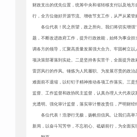
财政支出的优先位置，统筹中央和省转移支付以及地方自
行，全方位做好开源节流、增收节支工作，从严从紧管好
各位代表！民之所望，政之所向。我们将切实增强“四
题，不断改进政府工作，提升行政效能，始终为事业担
调各方的领导，汇聚高质量发展强大合力。牢固树立以
项决策部署落到实处。二是坚持务实苦干，全面提升政
雷厉风行的作风。锤炼为人民履职、为发展尽责的政治
难面前不退缩，以钉钉子精神推动各项工作落实。三是
监督、工作监督和政协民主监督，认真办理人大代表议
光透明。强化审计监督，落实审计整改责任，严明财经
各位代表！浩渺行无极，扬帆但信风。让我们高举
新局，以奋斗写芳华，不忘初心、砥砺前行，为全面实