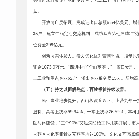
实推进农村集体产权制度改革，完成217个村（社区）
点。
开放向广度拓展。完成进出口总额6.54亿美元、增
35户。建立中缅定期交流机制，成功举办第七届腾冲“
位资金399亿元。
创新向实体发力。着力优化提升营商环境，推动民营
证金1073.9万元。“四进中心”全面落实，“一窗口受
上工业和重点企业62户，派出企业服务团13人。新增高
（五）持之以恒解热点，百姓福祉持续改善。
民生事业稳步提升。西山坝教育园区、上营九年一
遏制。高考上线率99.94%，一本上线率26.59%，本
医共体建设，“三个90%”艾滋病防治工作扎实开展，
火葬区火化率和骨灰安葬率均达100%。文化文艺亮