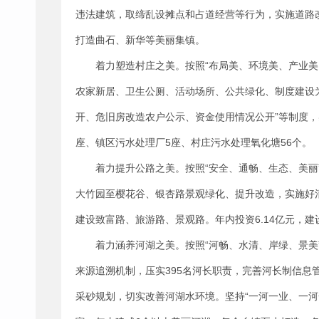
违法建筑，取缔乱设摊点和占道经营等行为，实施道路
打造曲石、新华等美丽集镇。
着力塑造村庄之美。按照“布局美、环境美、产业
农家新居、卫生公厕、活动场所、公共绿化、制度建设
开、危旧房改造农户公示、资金使用情况公开”等制度，
座、镇区污水处理厂5座、村庄污水处理氧化塘56个。
着力提升公路之美。按照“安全、通畅、生态、美
大竹园至樱花谷、银杏路景观绿化、提升改造，实施好
建设致富路、旅游路、景观路。年内投资6.14亿元，建
着力涵养河湖之美。按照“河畅、水清、岸绿、景
来源追溯机制，压实395名河长职责，完善河长制信息
采砂规划，切实改善河湖水环境。坚持“一河一业、一