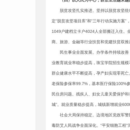
（四）
以人民为中心
，
群众生活越来越
脱贫攻坚扎实推进。坚持以脱贫攻坚统领
定“脱贫攻坚项目库”和“三年行动实施方案
1049户建档立卡户4024人全部搬迁入住
商、旅游、金融等行业扶贫和党建扶贫双推进，
民生事业全面发展。办学条件持续改善
业教育就业率稳步提高，珠宝学院招生规模
群众健康水平不断提高，孕产妇实现零死亡
老保险参保率99.7%，基本医疗保险100%
民住房问题。残疾人、妇女儿童关爱保护和
城”。就业质量稳步提高，城镇新增就业600
社会大局保持稳定。边境地区党政军警
毒防艾人民战争全面深化。“平安细胞工程