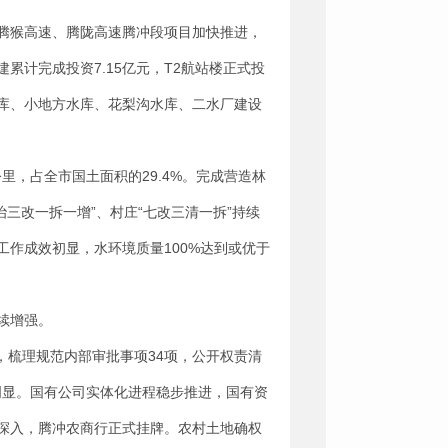
腾猴高速、腾陇高速腾冲段项目加快推进，
计完成投资7.15亿元，T2航站楼正式投
库、小地方水库、花梨沟水库、二水厂建设
里，占全市国土面积的29.4%。完成营造林
治三改一拆一增”、村庄“七改三清一拆”持续
”工作成效初显，水环境质量100%达到或优于
续增强。
项，梳理规范内部审批事项34项，公开权责清
明显。国有公司实体化进程稳步推进，国有资
深入，腾冲农商行正式挂牌。农村土地确权