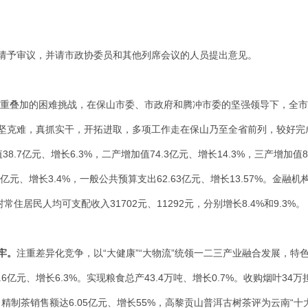
请予审议，并请市政协委员和其他列席会议的人员提出意见。
和多重叠加的困难挑战，在保山市委、市政府和腾冲市委的坚强领导下，全
坚克难，真抓实干，开拓进取，多项工作走在保山乃至全省前列，较好完
38.7亿元、增长6.3%，二产增加值74.3亿元、增长14.3%，三产增加值
7.56亿元、增长3.4%，一般公共预算支出62.63亿元、增长13.57%。金融机
村常住居民人均可支配收入31702元、11292元，分别增长8.4%和9.3%。
牢
。
注重差异化竞争，以“大健康”“大物流”统领一二三产业融合发展，特
亿元、增长6.3%。实现粮食总产43.4万吨、增长0.7%。收购烟叶34万
5%；精制茶销售额达6.05亿元、增长55%，高黎贡山普洱古树茶评为云南