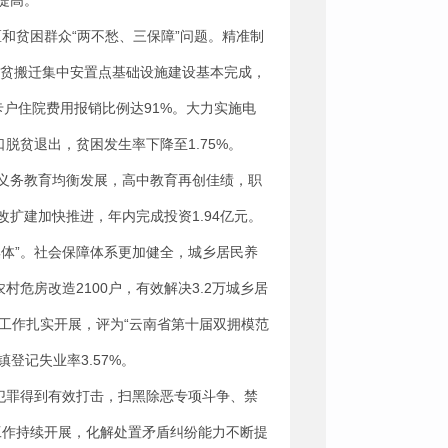
提高。
和贫困群众“两不愁、三保障”问题。精准制
地扶贫搬迁集中安置点基础设施建设基本完成，
卡户住院费用报销比例达91%。大力实施电
脱贫退出，贫困发生率下降至1.75%。
。义务教育均衡发展，高中教育再创佳绩，职
扩建加快推进，年内完成投资1.94亿元。
体”。社会保障体系更加健全，城乡居民养
农村危房改造2100户，有效解决3.2万城乡居
工作扎实开展，评为“云南省第十届双拥模范
登记失业率3.57%。
犯罪得到有效打击，扫黑除恶专项斗争、禁
工作持续开展，化解处置矛盾纠纷能力不断提