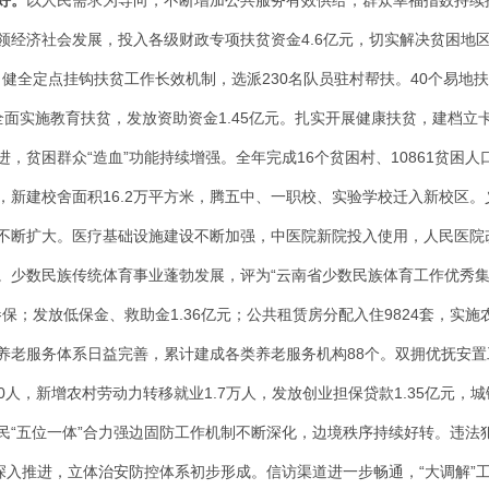
好
。
以人民需求为导向，不断增加公共服务有效供给，群众幸福指数持续
经济社会发展，投入各级财政专项扶贫资金4.6亿元，切实解决贫困地区
”，健全定点挂钩扶贫工作长效机制，选派230名队员驻村帮扶。40个易
。全面实施教育扶贫，发放资助资金1.45亿元。扎实开展健康扶贫，建档立
贫困群众“造血”功能持续增强。全年完成16个贫困村、10861贫困人口
，新建校舍面积16.2万平方米，腾五中、一职校、实验学校迁入新校区
不断扩大。医疗基础设施建设不断加强，中医院新院投入使用，人民医院改
。少数民族传统体育事业蓬勃发展，评为“云南省少数民族体育工作优秀集
参保；发放低保金、救助金1.36亿元；公共租赁房分配入住9824套，实施
养老服务体系日益完善，累计建成各类养老服务机构88个。双拥优抚安置
0人，新增农村劳动力转移就业1.7万人，发放创业担保贷款1.35亿元，城镇
民“五位一体”合力强边固防工作机制不断深化，边境秩序持续好转。违法
”深入推进，立体治安防控体系初步形成。信访渠道进一步畅通，“大调解”