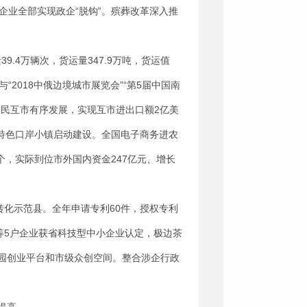
企业全部实现政企“脱钩”。殡葬改革深入推
9.4万辆次，货运量347.9万吨，货运值
2018中俄边境城市展览会”“第5届中国南
民互市有序发展，实现互市进出口额2亿美
地特色口岸小镇启动建设。全国电子商务进农
个，实际到位市外国内资金247亿元、增长
转化示范县。全年申请专利60件，授权专利
保等5户企业获省科技型中小企业认定，极边茶
园创业平台和市级众创空间。整合涉企行政