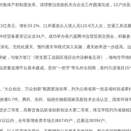
村集体产权制度改革。清理整治党政机关办企业工作圆满完成，12户涉及
亿美元、增长33.2%。口岸通道出入境人员110.6万人次，交通工具流量3
外经贸备案登记企业34户。成功举办第六届腾冲边境贸易交易会，积极参与“
步深化。无纸化通关、预约通关等模式深入实施，通关效率进一步提高。边
质性突破，与缅方签订《密支那工业园区项目合作谅解备忘录》，缅甸甘拜
质量追溯平台基本建成。坚持“一把手”带头外出招商，签约引进项目15
，“大众创业、万众创新”氛围更加浓厚，列为云南省第一批县域科技成果
有效量0.7件。腾药、东药、福德生物获国家高新技术企业认定，国发环
进步三等奖，高黎贡食品获省创新创业大赛二等奖，珠宝学院列为省级校
日以内，全年新增各类市场主体6749户，总量达38394户。