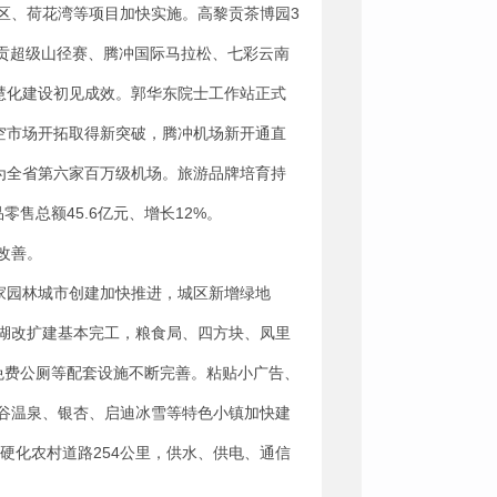
区、荷花湾等项目加快实施。高黎贡茶博园3
黎贡超级山径赛、腾冲国际马拉松、七彩云南
慧化建设初见成效。郭华东院士工作站正式
空市场开拓取得新突破，腾冲机场新开通直
成为全省第六家百万级机场。旅游品牌培育持
零售总额45.6亿元、增长12%。
改善。
家园林城市创建加快推进，城区新增绿地
东湖改扩建基本完工，粮食局、四方块、凤里
免费公厕等配套设施不断完善。粘贴小广告、
谷温泉、银杏、启迪冰雪等特色小镇加快建
硬化农村道路254公里，供水、供电、通信