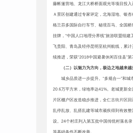
藤帐篷营地、龙江大桥桥面观光等项目投入
Ａ景区创建通过专家评定，北海湿地、银杏
格兰芬多国际自行车节、秘境百马、全国桥
挂牌，“中国人口地理分界线”旅游联盟组
飞贵阳、青岛及经停昆明至杭州航线，累计开
续推进，荣获“2018中国避暑休闲百佳县”第
（二）
以魅力为方向
，
极边之地越来越
城乡品质进一步提升。“多规合一”和
20.6万平方米，绿地率达41%。老城更
片区棚户区改造稳步推进，全仁古街片区回
乱停乱放、乱搭乱建等城市顽疾得到有效整
设。24个村庄列入第五批中国传统村落名录
等基础条件不断改善。