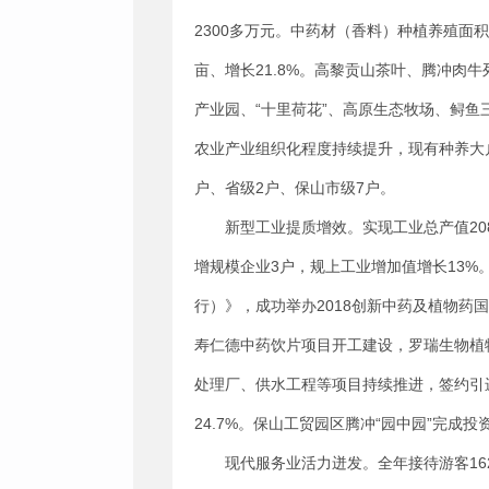
2300多万元。中药材（香料）种植养殖面积达
亩、增长21.8%。高黎贡山茶叶、腾冲
产业园、“十里荷花”、高原生态牧场、鲟鱼
农业产业组织化程度持续提升，现有种养大户
户、省级2户、保山市级7户。
新型工业提质增效。实现工业总产值208
增规模企业3户，规上工业增加值增长13%
行）》，成功举办2018创新中药及植物
寿仁德中药饮片项目开工建设，罗瑞生物植
处理厂、供水工程等项目持续推进，签约引进
24.7%。保山工贸园区腾冲“园中园”完成投
现代服务业活力迸发。全年接待游客16