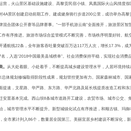
运营，火山景区基础设施建设、高黎贡民宿小镇、凤凰国际火山风情度假
村4A景区创建启动前期工作。建成健身骑行步道200公里，成功举办高
牌混合团体公开赛等品牌赛事。“一部手机游云南”全面推开，旅游景区智
建工作有序推进。旅游市场综合监管模式不断完善，市场秩序明显好转。航
通航线22条，全年旅客吞吐量突破百万达117万人次，增长17.3%，
7名，入选“2018中国最美县域榜单”。社会消费保持平稳，实现社会消费品
美
。
从大处着眼、小处着手，不断提高城乡建设管理水平，人居环境持续
城市总体规划修编取得阶段性成果，规划管控更加有力。国家森林城市、国
新全面提速，文星路、华严路、东方路、华严北路及延长线提质改造工程和
迁安置基本完成。西山坝8条城市道路开工建设，农贸市场、城市公交、
治，城市管理水平不断提升。新型城镇化试点有序推进，和顺古镇、玛御
，全市累计列入86个，数量居全国第三。美丽宜居乡村建设不断深化，新