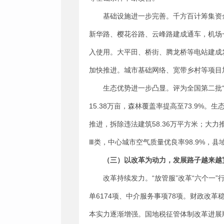
基础设施进一步完善。千方百计筹集资
新华路、樱花谷路、云峰路建成通车，机场一
入使用。大平田、桥街、腾龙桥等电站建成
加快推进。城市基础网络、宽带乡村等项目
生态优势进一步凸显。评为全国第二批“
15.38万亩，森林覆盖率提高至73.9%
推进，拆除违法建筑58.36万平方米；大力
Ⅲ类，中心城市空气质量优良率98.9%，
（三）
以改革为动力
，发展
路子越来越
改革持续发力。“放管服”改革“六个一
单6174项、中介服务事项78项。财政
本实力逐渐增强。国地税征管体制改革进展