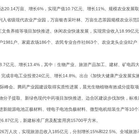
20.14万亩、增长6%，实现产值10.7亿元、增长11%。规模农业发展
肉牛列入省级现代农业产业园，万亩银杏采叶林、万亩生态茶园规模农业示
三文鱼养殖等项目加快推进。休闲农业快速发展，实现营业收入18.99亿
1981户、家庭农场186个、农民专业合作社863个、农业龙头企业82
.7亿元、增长13.4%，其中：生物产业、旅游产品加工、建材、矿电四大
。完成非电工业投资24亿元、增长14.8%。出台《加快大健康产业发展
药国际峰会。腾药产业园建设取得实质性进展，晨光生物植物有效成分提取
物分子提取、新绿色现代中药项目加快推进。边合区建设步伐加快，标准
新能源电池正极材料、锂电子电池负极材料、微型电机组装生产等10个项
资6.87亿元，新建标准厂房及配套用房15700平方米。
26万人次，实现旅游总收入185亿元，分别增长15%和22.5%。全域