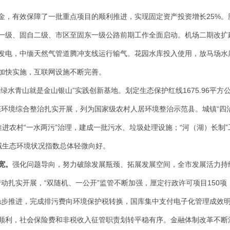
金，有效保障了一批重点项目的顺利推进，实现固定资产投资增长25%。
级、固自二级、市区至固东一级公路前期工作全面启动。机场二期改扩建累
发电，中缅天然气管道腾冲支线运行输气。花园水库投入使用，放马场水
加快实施，互联网设施不断完善。
绿水青山就是金山银山”实践创新基地。划定生态保护红线1675.96平方公
。生态环境综合整治扎实开展，列为国家级农村人居环境整治示范县。城镇“四
推进农村“一水两污”治理，建成一批污水、垃圾处理设施；“河（湖）长制
县域生态环境状况指数总体轻微向好。
宽
。
强化问题导向，努力破除发展瓶颈、拓展发展空间，全市发展活力持
”行动扎实开展，“双随机、一公开”监管不断加强，厘定行政许可项目150
改革稳步推进，完成排污费向环境保护税转换，国库集中支付电子化管理成效
顺利，社会保险费和非税收入征管职责划转平稳有序。金融体制改革不断