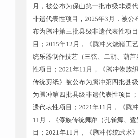
月，被公布为保山第一批市级非遗
非遗代表性项目，
2025
年
3
月，被公
布为
腾冲第三批县级非遗代表性项
目；
2015
年
12
月，《腾冲火烧猪工
统乐器制作技艺（三弦、二胡、葫芦
性项目；
2021
年
11
月，《腾冲傣族
传统剪纸》
被公布为
腾冲第四批县
为
腾冲第四批县级非遗代表性项目
遗代表性项目；
2021
年
11
月，《腾
11
月，《傣族传统舞蹈（孔雀舞、鹭
目；
2021
年
11
月，《腾冲传统武术