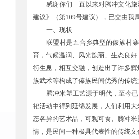
感谢
你们
一直以来对腾冲文化旅
建议》（第
109
号
建议
），
已交由我
一、现状
联盟村是五合乡典型的傣族村寨
育，气候温润、风光旎丽、生态良好
衍生息，相互交融，创造出了许多辉
族武术等构成了傣族民间优秀的传统
腾冲米塑工艺源于明代，至今已
祀活动中得到延绵发展，人们利用大
态各异的艺术品，可观可食。
腾冲米
情，是民间一种极具代表性的传统文