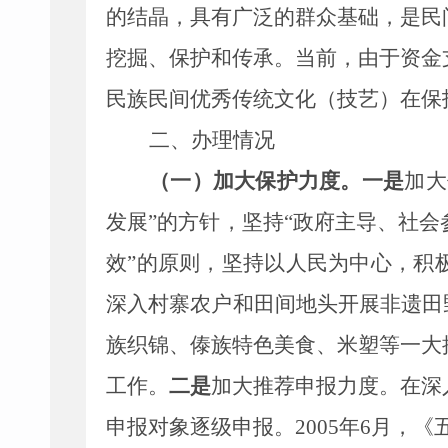
的结晶，具有广泛的群众基础，
是民
挖掘、保护和传承。当前，由于资金
民族民间优秀传统文化（技艺）在保
二、办理情况
（一）加大保护力度。
一是
加大
发展
”
的方针，坚持
“
政府主导、社会
效
”
的原则，坚持以人民为中心，积
深入村寨农户和田间地头开展非遗田
族织锦、傣族特色美食、米塑等一大
工作。
二是
加大推荐申报力度。在深
申报对象逐级申报。
200
5
年
6
月
，
《